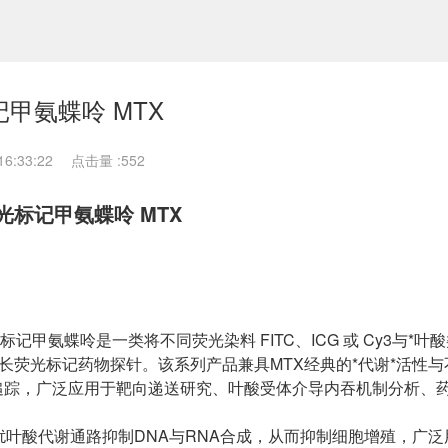
荧光标记甲氨蝶呤 MTX
6:33:22
点击量 :
552
e 荧光标记甲氨蝶呤 MTX
y3–MTX，荧光标记甲氨蝶呤是一类将不同荧光染料 FITC、ICG 或 Cy3与*
制备的多波长荧光标记药物探针。该系列产品兼具MTX经典的*代谢*活性
追踪，广泛应用于靶向递送研究、叶酸受体介导内吞机制分析、
扰叶酸代谢通路抑制DNA与RNA合成，从而抑制细胞增殖，广