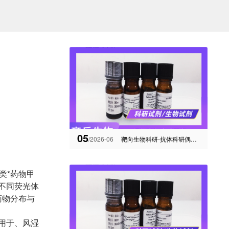
05
/2026-06
靶向生物科研-抗体科研偶联物（ADCs）的多种连接子linker
叶酸类*药物甲
与不同荧光体
药物分布与
泛用于、风湿