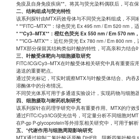
免疫及自身免疫疾病**。将其与荧光染料偶联后，可在
二、结构组成与荧光特性
该系列探针由MTX药效母体与不同荧光染料组成，不同
* **FITC–MTX**：绿色荧光 Ex 495 nm / Em 5
* **Cy3–MTX**：橙红色荧光 Ex 550 nm / Em 
* **ICG–MTX**：近红外荧光 Ex 780 nm / Em 8
MTX部分保留其结构类似叶酸的特性，可高亲和力结合
三、叶酸受体靶向与细胞摄取研究
FITC/ICG/Cy3–MTX在叶酸受体相关研究中具有重
递送的重要靶点。
通过荧光标记，可实时观察MTX与叶酸受体结合、内吞
溶酶体中的分布情况。
不同荧光体系可用于多通道实验设计，实现药物与细胞
四、细胞摄取与耐药机制研究
该系列探针在药理学研究中具有重要作用。MTX的疗效
通过FITC/Cy3/ICG荧光信号，可定量分析不同细胞
在P-gp P-glycoprotein等外排泵相关研究中，可
五、*代谢作用与细胞周期影响研究
MTX通过抑制二氢叶酸还原酶 DHFR，阻断四氢叶酸