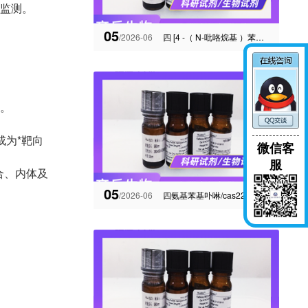
态监测。
05
/2026-06
四 [4 -（ N-吡咯烷基 ）苯基 ]卟啉 （ TBPPH2 ）
取。
成为*靶向
微信客
服
合、内体及
05
/2026-06
四氨基苯基卟啉/cas22112-84-1用于制备金属配合物