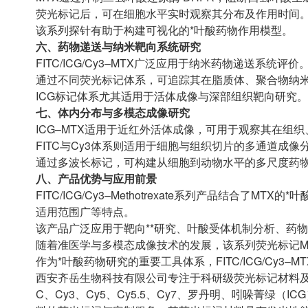
荧光标记后，可在细胞水平实时观察其分布及作用时间
该系列探针有助于构建可视化的*叶酸药物作用模型。
六、药物递送与纳米靶向系统研究
FITC/ICG/Cy3–MTX广泛应用于纳米药物递送系统
通过不同荧光标记体系，可追踪其在脂质体、聚合物纳米
ICG标记体系尤其适用于活体成像与深部组织靶向研究。
七、体内分布与多模态成像研究
ICG–MTX适用于近红外活体成像，可用于观察其在组
FITC与Cy3体系则适用于细胞与组织切片的多通道成
通过多波长标记，可构建从细胞到动物水平的多尺度药
八、产品优势与应用前景
FITC/ICG/Cy3–Methotrexate系列产品结
适用范围广等特点。
该产品广泛应用于靶向**研究、叶酸受体机制分析、药
随着准医学与多模态成像技术的发展，该系列荧光标记M
作为*叶酸药物研究的重要工具体系，FITC/ICG/Cy
西安齐岳生物科技有限公司专注于科研级荧光标记材料及
C、Cy3、Cy5、Cy5.5、Cy7、罗丹明、吲哚菁绿