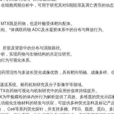
。在细胞周期分析中，可用于研究其对S期阻滞及凋亡诱导的动态
评价。MTX既是药物，也是叶酸受体靶向配体。
粒、*体偶联药物 ADC及水凝胶体系中的分布与释放行为。
织、肝脏及肾脏中的分布与清除路径。
像分析，实现药物与生物结构的共定位研究。
物行为可视化体系。
合了MTX的*叶酸药理活性与多波长荧光成像优势，具有靶向明确、成像多样
物递送系统、耐药机制研究及分子影像学等领域。
TX在药物可视化与机制研究中的应用价值将持续提升。
3–MTX为甲氨蝶呤的体内外行为解析提供了高效、多维度的荧光示
功能化生物材料的研发与供应，可提供多种荧光染料及标记产品，
（ICG）、Ce6等系列荧光探针，并支持多糖、PEG、脂质、蛋白、