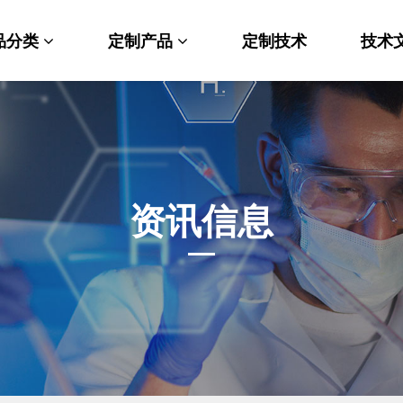
品分类
定制产品
定制技术
技术
料科学
纳米材料定制
端化学
PEG衍生物
命科学
荧光标记定制
资讯信息
光材料
MOF材料定制
能性化学
小分子定制
析化学
多肽定制
他产品
其他材料定制