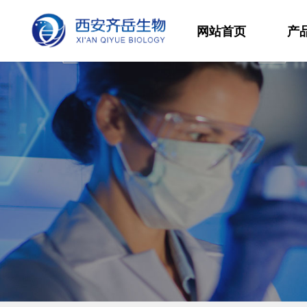
网站首页
产
材
高
生
发
功
分
其