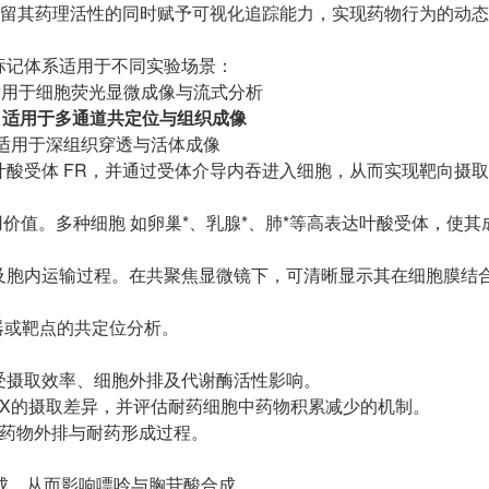
保留其药理活性的同时赋予可视化追踪能力，实现药物行为的动
标记体系适用于不同实验场景：
20 nm，适用于细胞荧光显微成像与流式分析
570 nm，适用于多通道共定位与组织成像
00 nm，适用于深组织穿透与活体成像
叶酸受体 FR，并通过受体介导内吞进入细胞，从而实现靶向摄
要应用价值。多种细胞 如卵巢*、乳腺*、肺*等高表达叶酸受体，使其
及胞内运输过程。在共聚焦显微镜下，可清晰显示其在细胞膜结
器或靶点的共定位分析。
受摄取效率、细胞外排及代谢酶活性影响。
对MTX的摄取差异，并评估耐药细胞中药物积累减少的机制。
用于解析药物外排与耐药形成过程。
生成，从而影响嘌呤与胸苷酸合成。