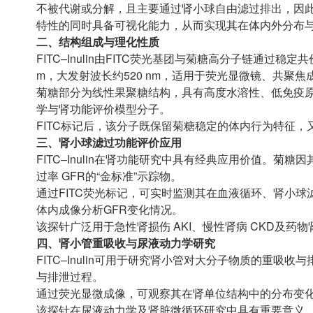
不被代谢或分解，且主要通过肾小球自由滤过排出，因此常
特性的同时具备可视化能力，从而实现其在体内外分布
二、结构组成与理化性质
FITC–Inulin由FITC荧光基团与菊糖高分子链通过稳
m，大发射波长约520 nm，适用于荧光显微镜、共聚
菊糖部分为线性果聚糖结构，具有高度水溶性、低免疫
学与肾功能评价模型分子。
FITC标记后，该分子既保留菊糖稳定的体内行为特征
三、肾小球滤过功能评价应用
FITC–Inulin在肾功能研究中具有经典应用价值。
过率 GFR的“金标准”示踪物。
通过FITC荧光标记，可实时监测其在血液循环、肾小
体内成像分析GFR变化情况。
该探针广泛用于急性肾损伤 AKI、慢性肾病 CKD及药
四、肾小管重吸收与尿液动力学研究
FITC–Inulin可用于研究肾小管对大分子物质的重
与排泄过程。
通过荧光显微成像，可观察其在肾单位结构中的分布变
该探针在尿液动力学及肾脏微循环研究中具有重要意义