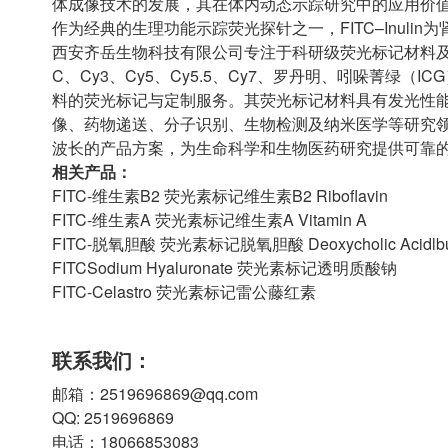
体成像技术的发展，其在体内动态示踪研究中的应用价
作为经典的生理功能示踪荧光探针之一，FITC–Inul
西安齐岳生物科技有限公司专注于科研级荧光标记材料及
C、Cy3、Cy5、Cy5.5、Cy7、罗丹明、吲哚菁绿
料的荧光标记与定制服务。其荧光标记材料具有发光性
像、药物递送、分子识别、生物检测及纳米医学等研究
波长的产品方案，为生命科学和生物医药研究提供可靠
相关产品：
FITC-维生素B2 荧光素标记维生素B2 Riboflavin
FITC-维生素A 荧光素标记维生素A Vitamin A
FITC-脱氧胆酸 荧光素标记脱氧胆酸 Deoxycholic Acidlb
FITCSodium Hyaluronate 荧光素标记透明质酸钠
FITC-Celastro 荧光素标记雷公藤红素
联系我们：
邮箱：2519696869@qq.com
QQ: 2519696869
电话：18066853083