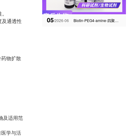
性。
05
度及通透性
/2026-06
Biotin-PEG4-amine-四聚乙二醇-氨基
价药物扩散
。
明确及适用范
准医学与活