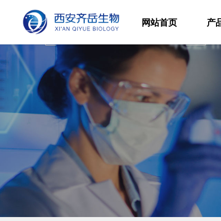
网站首页
产
材
高
生
发
功
分
其