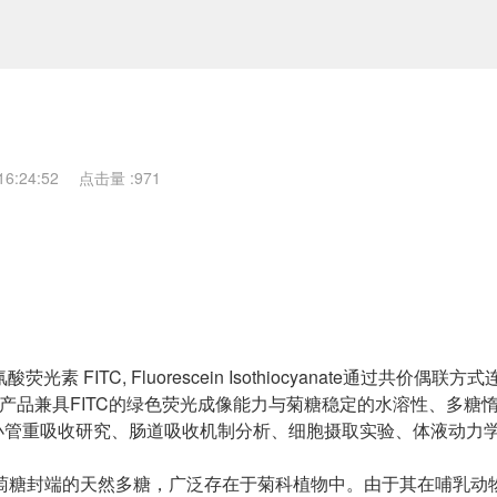
6:24:52
点击量 :
971
光素 FITC, Fluorescein Isothiocyanate通过共价偶联
。该产品兼具FITC的绿色荧光成像能力与菊糖稳定的水溶性、多糖
小管重吸收研究、肠道吸收机制分析、细胞摄取实验、体液动力
端葡萄糖封端的天然多糖，广泛存在于菊科植物中。由于其在哺乳动