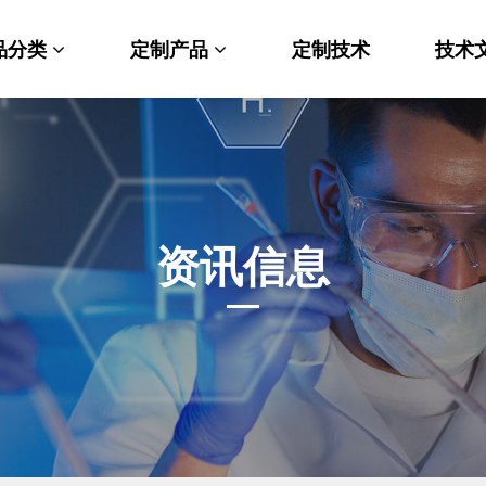
品分类
定制产品
定制技术
技术
料科学
纳米材料定制
端化学
PEG衍生物
命科学
荧光标记定制
资讯信息
光材料
MOF材料定制
能性化学
小分子定制
析化学
多肽定制
他产品
其他材料定制