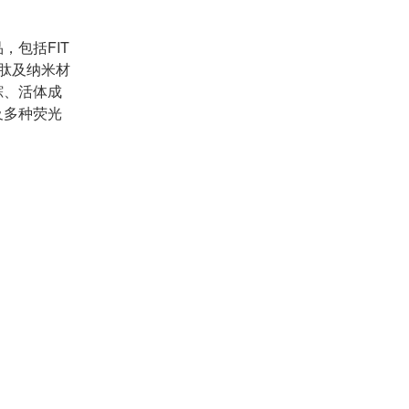
包括FIT
多肽及纳米材
踪、活体成
及多种荧光