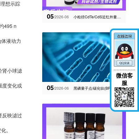
其理想示踪
05
/2026-06
小粒径CdTe/CdS近红外量子点的制备及光学性质、形貌表征
495 n
为体液动力
。
价肾小球滤
微信客
服
强度变化或
05
/2026-06
黑磷量子点/碳化钛(BPQDs/Ti3C2)纳米片复合材料 齐岳生物供应
要反映滤过
变化。