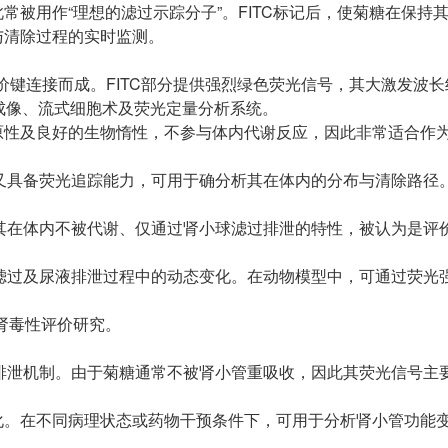
被用作“理想的滤过示踪分子”。FITC标记后，使菊糖在保持
与清除过程的实时监测。
定共价键连接而成。FITC部分提供强烈绿色荧光信号，其大激发波长约
焦成像、流式细胞术及荧光定量分析系统。
原性及良好的生物惰性，不参与体内代谢反应，因此非常适合作
，又具备荧光追踪能力，可用于确分析其在体内的分布与清除路径
菊糖因其在体内不被代谢、仅通过肾小球滤过排泄的特性，被认为是评
球滤过及尿液排泄过程中的动态变化。在动物模型中，可通过荧光
物肾毒性评价研究。
吸收与排泄机制。由于菊糖通常不被肾小管重吸收，因此其荧光信号主
化。在不同病理状态或药物干预条件下，可用于分析肾小管功能
。