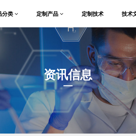
品分类
定制产品
定制技术
技术
料科学
纳米材料定制
端化学
PEG衍生物
命科学
荧光标记定制
资讯信息
光材料
MOF材料定制
能性化学
小分子定制
析化学
多肽定制
他产品
其他材料定制