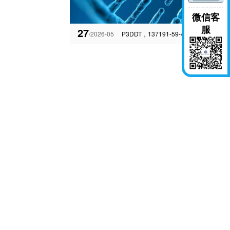
微信客
服
27
/2026-05
P3DDT，137191-59-4聚(3-十二基噻吩-2,5-二基)