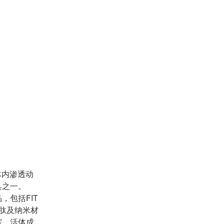
体内渗透动
具之一。
包括FIT
多肽及纳米材
踪、活体成