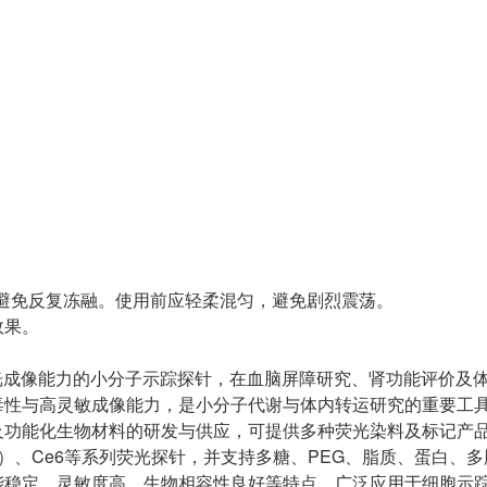
，避免反复冻融。使用前应轻柔混匀，避免剧烈震荡。
效果。
近红外荧光成像能力的小分子示踪探针，在血脑屏障研究、肾功能评价及
毒性与高灵敏成像能力，是小分子代谢与体内转运研究的重要工
功能化生物材料的研发与供应，可提供多种荧光染料及标记产品，
（ICG）、Ce6等系列荧光探针，并支持多糖、PEG、脂质、蛋白、
能稳定、灵敏度高、生物相容性良好等特点，广泛应用于细胞示