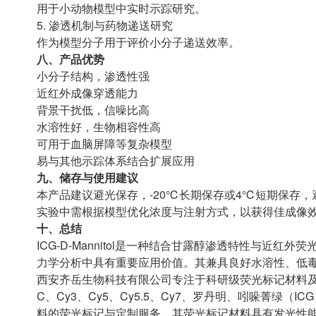
用于小动物模型中实时示踪研究。
5. 渗透机制与药物递送研究
作为模型分子用于评价小分子递送效率。
八、产品优势
小分子结构，渗透性强
近红外成像穿透能力
背景干扰低，信噪比高
水溶性好，生物相容性高
可用于血脑屏障等复杂模型
易与其他示踪体系结合扩展应用
九、储存与使用建议
本产品建议避光保存，-20℃长期保存或4℃短期保存
实验中需根据模型优化浓度与注射方式，以获得佳成像
十、总结
ICG-D-Mannitol是一种结合甘露醇渗透特性与
力学分析中具有重要应用价值。其兼具良好水溶性、低
西安齐岳生物科技有限公司专注于科研级荧光标记材料及
C、Cy3、Cy5、Cy5.5、Cy7、罗丹明、吲哚菁绿
料的荧光标记与定制服务。其荧光标记材料具有发光性