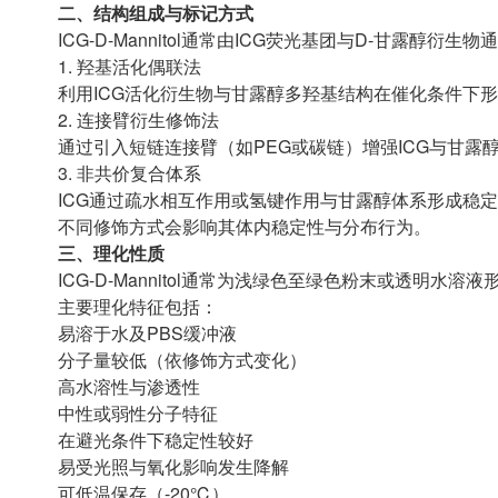
二、结构组成与标记方式
ICG-D-Mannitol通常由ICG荧光基团与D-甘露醇
1. 羟基活化偶联法
利用ICG活化衍生物与甘露醇多羟基结构在催化条件下
2. 连接臂衍生修饰法
通过引入短链连接臂（如PEG或碳链）增强ICG与甘
3. 非共价复合体系
ICG通过疏水相互作用或氢键作用与甘露醇体系形成稳
不同修饰方式会影响其体内稳定性与分布行为。
三、理化性质
ICG-D-Mannitol通常为浅绿色至绿色粉末或透明水
主要理化特征包括：
易溶于水及PBS缓冲液
分子量较低（依修饰方式变化）
高水溶性与渗透性
中性或弱性分子特征
在避光条件下稳定性较好
易受光照与氧化影响发生降解
可低温保存（-20℃）