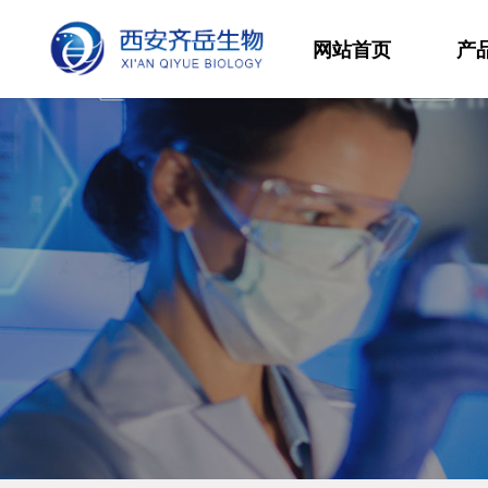
网站首页
产
材
高
生
发
功
分
其