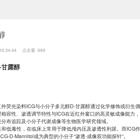
露醇
6:34:44
点击量 :
689
D-甘露醇
种将近红外荧光染料ICG与小分子多元醇D-甘露醇通过化学修饰或衍生
相容性、渗透调节特性与ICG在近红外窗口的高灵敏成像能力
液分布追踪及小分子代谢成像等生物医学研究领域。
性和低毒性，在临床上常用于降低颅内压及渗透性利尿。而ICG
G-D-Mannitol成为典型的小分子“渗透-成像双功能探针”。