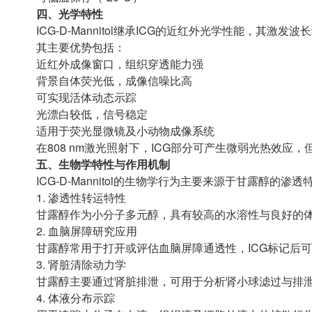
四、光学特性
ICG-D-Mannitol继承ICG的近红外光学性能，其激发波长约
其主要优势包括：
近红外成像窗口，组织穿透能力强
背景自体荧光低，成像信噪比高
可实现活体动态示踪
光漂白较低，信号稳定
适用于荧光显微镜及小动物成像系统
在808 nm激光照射下，ICG部分可产生微弱光热效应
五、生物学特性与作用机制
ICG-D-Mannitol的生物学行为主要来源于甘露醇的渗
1. 渗透性转运特性
甘露醇作为小分子多元醇，具有较高的水溶性与良好的
2. 血脑屏障研究应用
甘露醇常用于打开或评估血脑屏障通透性，ICG标记后
3. 肾脏清除动力学
甘露醇主要通过肾脏排泄，可用于分析肾小球滤过与排
4. 体液分布示踪