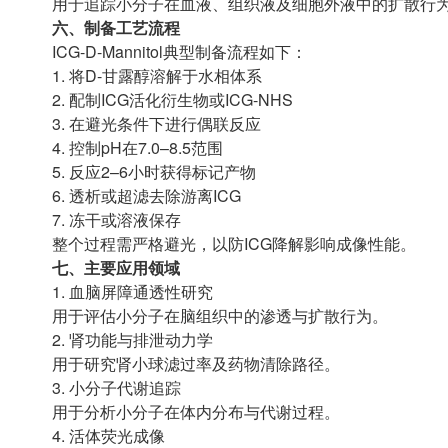
用于追踪小分子在血液、组织液及细胞外液中的扩散行
六、制备工艺流程
ICG-D-Mannitol典型制备流程如下：
1. 将D-甘露醇溶解于水相体系
2. 配制ICG活化衍生物或ICG-NHS
3. 在避光条件下进行偶联反应
4. 控制pH在7.0–8.5范围
5. 反应2–6小时获得标记产物
6. 透析或超滤去除游离ICG
7. 冻干或溶液保存
整个过程需严格避光，以防ICG降解影响成像性能。
七、主要应用领域
1. 血脑屏障通透性研究
用于评估小分子在脑组织中的渗透与扩散行为。
2. 肾功能与排泄动力学
用于研究肾小球滤过率及药物清除路径。
3. 小分子代谢追踪
用于分析小分子在体内分布与代谢过程。
4. 活体荧光成像