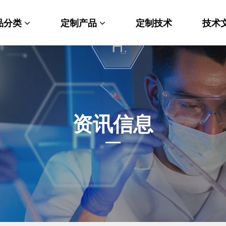
品分类
定制产品
定制技术
技术
料科学
纳米材料定制
端化学
PEG衍生物
命科学
荧光标记定制
资讯信息
光材料
MOF材料定制
能性化学
小分子定制
析化学
多肽定制
他产品
其他材料定制