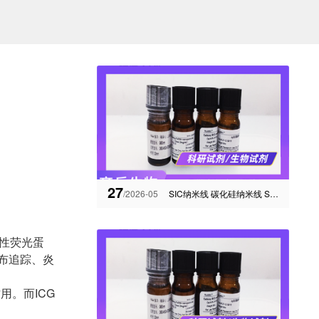
27
/2026-05
SIC纳米线 碳化硅纳米线 SiC短纤维 SiC晶须 纯度99+
能性荧光蛋
布追踪、炎
用。而ICG