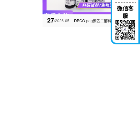
微信客
服
27
/2026-05
DBCO-peg聚乙二醇科研偶连物二苯并环辛炔-聚乙二醇-羧基