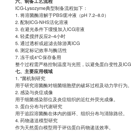
六、制备工艺流程
ICG-Lysozyme典型制备流程如下：
1. 将溶菌酶溶解于PBS缓冲液（pH 7.2–8.0）
2. 配制ICG-NHS活化溶液
3. 在避光条件下缓慢加入ICG溶液
4. 轻柔搅拌反应2–4小时
5. 通过透析或超滤去除游离ICG
6. 测定标记效率与酶活性
7. 冻干或4℃保存备用
整个过程需严格控制温度与光照，以避免蛋白变性及IC
七、主要应用领域
1. *菌机制研究
用于研究溶菌酶对细菌细胞壁的破坏过程及动力学行为
2. 感染与炎症成像
用于细菌感染部位及炎症组织的近红外荧光成像。
3. 蛋白分布与代谢研究
用于追踪溶菌酶在体内的循环、组织分布与清除路径。
4. 药物递送模型研究
作为天然蛋白模型用于评估蛋白药物递送效率。