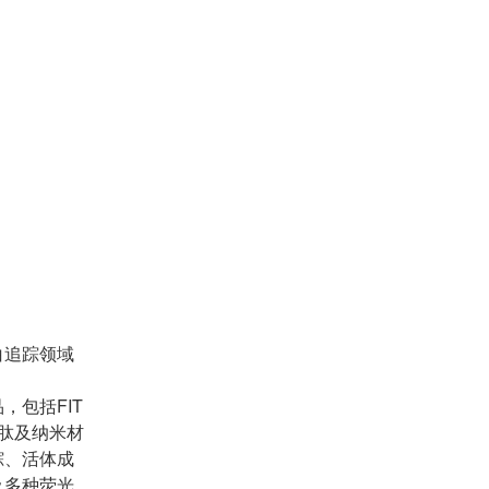
白追踪领域
包括FIT
多肽及纳米材
踪、活体成
及多种荧光