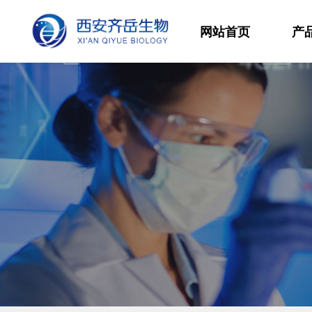
网站首页
产
材
高
生
发
功
分
其