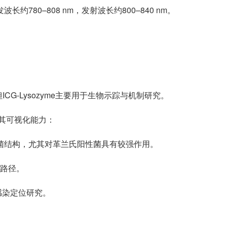
长约780–808 nm，发射波长约800–840 nm。
ICG-Lysozyme主要用于生物示踪与机制研究。
予其可视化能力：
细菌结构，尤其对革兰氏阳性菌具有较强作用。
布路径。
感染定位研究。