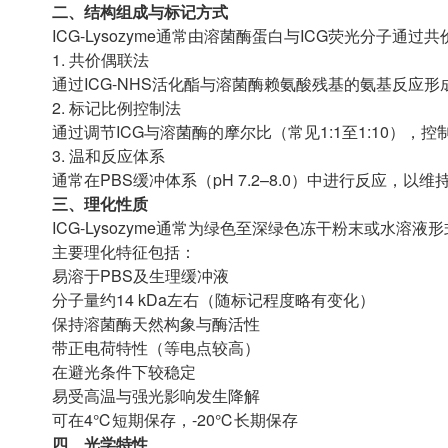
二、结构组成与标记方式
ICG-Lysozyme通常由溶菌酶蛋白与ICG荧光分子通
1. 共价偶联法
通过ICG-NHS活化酯与溶菌酶赖氨酸残基的氨基反应
2. 标记比例控制法
通过调节ICG与溶菌酶的摩尔比（常见1:1至1:10）
3. 温和反应体系
通常在PBS缓冲体系（pH 7.2–8.0）中进行反应，
三、理化性质
ICG-Lysozyme通常为绿色至深绿色冻干粉末或水溶
主要理化特征包括：
易溶于PBS及生理缓冲液
分子量约14 kDa左右（随标记程度略有变化）
保持溶菌酶天然构象与酶活性
带正电荷特性（等电点较高）
在避光条件下较稳定
易受高温与强光影响发生降解
可在4℃短期保存，-20℃长期保存
四、光学特性