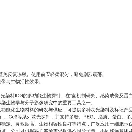
，避免反复冻融。使用前应轻柔混匀，避免剧烈震荡。
成像与生物活性效果。
红外荧光染料ICG的多功能生物探针，在*菌机制研究、感染成像及蛋
感染生物学与分子影像研究中的重要工具之一。
功能化生物材料的研发与供应，可提供多种荧光染料及标记产品，
（ICG）、Ce6等系列荧光探针，并支持多糖、PEG、脂质、蛋白、
能稳定、灵敏度高、生物相容性良好等特点，广泛应用于细胞示
领域。公司可根据客户实验需求提供不同分子量、不同修饰基团