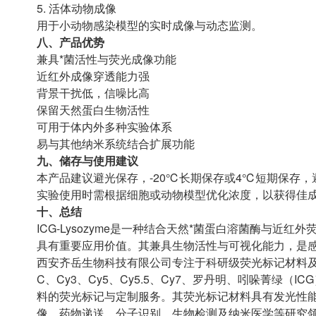
5. 活体动物成像
用于小动物感染模型的实时成像与动态监测。
八、产品优势
兼具*菌活性与荧光成像功能
近红外成像穿透能力强
背景干扰低，信噪比高
保留天然蛋白生物活性
可用于体内外多种实验体系
易与其他纳米系统结合扩展功能
九、储存与使用建议
本产品建议避光保存，-20℃长期保存或4℃短期保存
实验使用时需根据细胞或动物模型优化浓度，以获得佳
十、总结
ICG-Lysozyme是一种结合天然*菌蛋白溶菌酶与近
具有重要应用价值。其兼具生物活性与可视化能力，是
西安齐岳生物科技有限公司专注于科研级荧光标记材料及
C、Cy3、Cy5、Cy5.5、Cy7、罗丹明、吲哚菁绿
料的荧光标记与定制服务。其荧光标记材料具有发光性
像、药物递送、分子识别、生物检测及纳米医学等研究