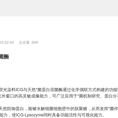
6:22:40
点击量 :
899
溶菌酶
近红外荧光染料ICG与天然*菌蛋白溶菌酶通过化学偶联方式构建的功
近红外窗口的高灵敏成像能力，可广泛应用于*菌机制研究、蛋白分
的天然防御蛋白，能够水解细菌细胞壁中的肽聚糖，从而发挥*菌作
能力，使ICG-Lysozyme同时具备功能活性与可视化能力。