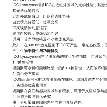
ICG-Lysozyme继承ICG在近红外区域的光学性能，其激发波
其光学优势包括：
近红外成像窗口，组织穿透能力强
自发荧光背景低，信噪比高
可实现活体动态追踪
光漂白较低，成像稳定性好
适用于荧光显微镜及小动物成像系统
此外，在808 nm激光照射下ICG可产生一定光热效应，但
五、生物学特性与功能机制
ICG-Lysozyme保留了溶菌酶的核心生物功能，同时赋
1. *菌酶活性
溶菌酶可水解细菌细胞壁中的β-1,4糖苷键，从而破坏
2. 蛋白分布追踪
ICG标记后可实时观察溶菌酶在细胞、组织及体内的分
3. 炎症部位富集研究
溶菌酶在炎症与感染区域常有积累，可用于炎症成像与
4. 细胞摄取与转运研究
用于分析蛋白在细胞内的内吞与降解过程。