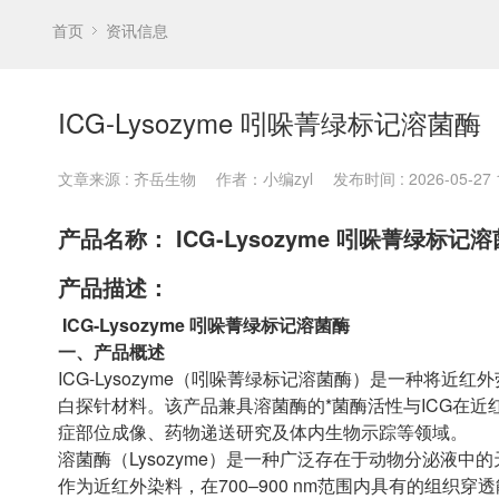
首页
资讯信息
ICG-Lysozyme 吲哚菁绿标记溶菌酶
文章来源 : 齐岳生物
作者：小编zyl
发布时间 : 2026-05-27 1
产品名称： ICG-Lysozyme 吲哚菁绿标记
产品描述：
ICG-Lysozyme 吲哚菁绿标记溶菌酶
一、产品概述
ICG-Lysozyme（吲哚菁绿标记溶菌酶）是一种将
白探针材料。该产品兼具溶菌酶的*菌酶活性与ICG在
症部位成像、药物递送研究及体内生物示踪等领域。
溶菌酶（Lysozyme）是一种广泛存在于动物分泌液中
作为近红外染料，在700–900 nm范围内具有的组织穿透