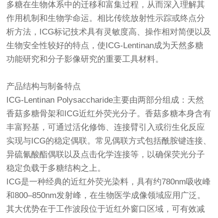
多糖在生物体系中的迁移和富集过程，从而深入理解其
作用机制和生物学命运。相比传统放射性示踪或终点分
析方法，ICG标记技术具有灵敏度高、操作相对简便以及
生物安全性较好的特点，使ICG-Lentinan成为天然多糖
功能研究和分子影像研究的重要工具材料。
产品结构与制备特点
ICG-Lentinan Polysaccharide主要由两部分组成：天然
香菇多糖骨架和ICG近红外荧光分子。香菇多糖本身含有
丰富羟基，可通过活化修饰、连接臂引入或衍生化反应
实现与ICG的稳定偶联。常见偶联方式包括酰胺键连接、
异硫氰酸酯偶联以及点击化学连接等，以确保荧光分子
稳定负载于多糖结构之上。
ICG是一种经典的近红外荧光染料，具有约780nm吸收峰
和800–850nm发射峰，在生物医学成像领域应用广泛。
其大优势在于工作波段位于近红外窗口区域，可有效减