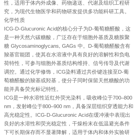
性，适用于体内外成像、药物递送、代谢及组织工程研
究，为现代生物医学和药物研发提供多功能科研工具。
化学性质
ICG-D-Glucuronic Acid的核心分子为D-葡萄糖醛酸，这
是一种天然六碳糖酸，广泛存在于细胞外基质及糖胺聚
糖 Glycosaminoglycans, GAGs 中。D-葡萄糖醛酸含有
羧基官能团，使其在水溶液中具有良好的溶解性和负电
荷特性，可参与细胞外基质结构维持、信号传导及代谢
调控。通过化学修饰，ICG染料通过共价键连接至D-葡
萄糖醛酸的羧基或羟基，使分子同时保留天然糖酸的功
能并具备荧光标记特性。
ICG是一种水溶性近红外荧光染料，吸收峰位于700–800
nm，发射峰位于800–900 nm，具备深层组织穿透能力和
高光稳定性。ICG-D-Glucuronic Acid在缓冲液中表现出
良好的水溶性和荧光稳定性，干燥粉末在低温避光条件
下可长期保存而不显著降解，适用于体内和体外实验研