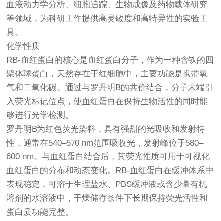
血液动力学分析、细胞追踪、生物成像及药物载体研究
等领域，为科研工作提供高灵敏度和高特异性的实验工
具。
化学性质
RB-血红蛋白的核心是血红蛋白分子，作为一种含铁的四
聚体球蛋白，天然存在于红细胞中，主要功能是携带氧
气和二氧化碳。通过与罗丹明B的共价结合，分子末端引
入荧光标记位点，使血红蛋白在保持生物活性的同时能
够进行光学检测。
罗丹明B为红色荧光染料，具有强烈的光吸收和发射特
性，通常在540–570 nm范围吸收光，发射峰位于580–
600 nm。与血红蛋白结合后，其荧光性质可用于可视化
血红蛋白的分布和动态变化。RB-血红蛋白在缓冲体系中
表现稳定，可溶于生理盐水、PBS缓冲液或含少量有机
溶剂的水溶液中，干燥储存条件下长期保持荧光活性和
蛋白质功能完整。