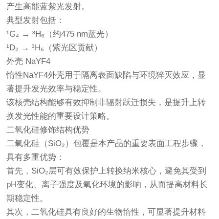
产生高能蓝紫光发射。
典型发射包括：
¹G₄ → ³H₆（约475 nm蓝光）
¹D₂ → ³H₆（紫光区贡献）
外壳 NaYF4
惰性NaYF4外壳用于隔离表面缺陷与环境猝灭效应，显
著提升发光效率与稳定性。
该核壳结构能够有效抑制非辐射跃迁损失，是提升上转
换发光性能的重要设计策略。
二氧化硅修饰结构优势
二氧化硅（SiO₂）包覆是本产品的重要表面工程步骤，
具有多重优势：
首先，SiO₂层可有效保护上转换纳米核心，避免其受到
pH变化、离子强度及氧化环境的影响，从而提高材料长
期稳定性。
其次，二氧化硅具有良好的生物惰性，可显著提升材料