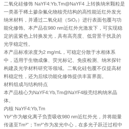
二氧化硅修饰 NaYF4:Yb,Tm@NaYF4 上转换纳米颗粒是
一类基于稀土掺杂氟化物核壳结构的高性能近红外发光
纳米材料，并通过二氧化硅（SiO₂）进行表面包覆与功
能化修饰。本产品在980 nm近红外光激发下，可实现稳
定的蓝紫色上转换发光，具有高亮度、低背景干扰及的
光学稳定性。
本产品标准浓度为2 mg/mL，可稳定分散于水相体系
中，适用于生物成像、荧光标记、免疫检测、纳米探针
构建及光学材料研究等领域。二氧化硅包覆不仅提高材
料稳定性，还为后续功能化修饰提供丰富界面。
材料组成与结构特点
本产品核心为NaYF4:Yb,Tm@NaYF4核壳结构纳米晶
体。
内核 NaYF4:Yb,Tm
Yb³⁺作为敏化离子负责吸收980 nm近红外光，并将能量
传递至Tm³⁺；Tm³⁺作为发光中心，在多光子跃迁过程中