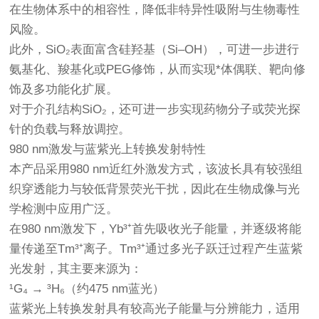
在生物体系中的相容性，降低非特异性吸附与生物毒性
风险。
此外，SiO₂表面富含硅羟基（Si–OH），可进一步进行
氨基化、羧基化或PEG修饰，从而实现*体偶联、靶向修
饰及多功能化扩展。
对于介孔结构SiO₂，还可进一步实现药物分子或荧光探
针的负载与释放调控。
980 nm激发与蓝紫光上转换发射特性
本产品采用980 nm近红外激发方式，该波长具有较强组
织穿透能力与较低背景荧光干扰，因此在生物成像与光
学检测中应用广泛。
在980 nm激发下，Yb³⁺首先吸收光子能量，并逐级将能
量传递至Tm³⁺离子。Tm³⁺通过多光子跃迁过程产生蓝紫
光发射，其主要来源为：
¹G₄ → ³H₆（约475 nm蓝光）
蓝紫光上转换发射具有较高光子能量与分辨能力，适用