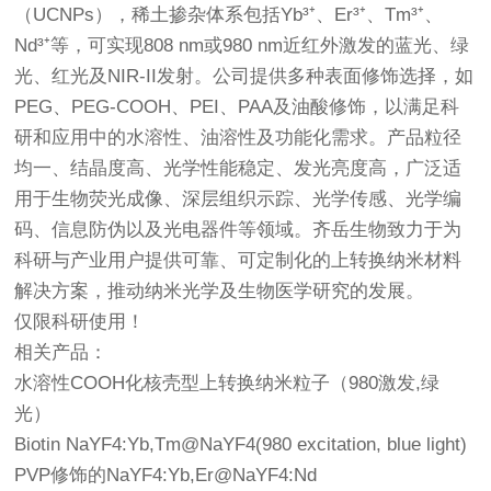
（UCNPs），稀土掺杂体系包括Yb³⁺、Er³⁺、Tm³⁺、
Nd³⁺等，可实现808 nm或980 nm近红外激发的蓝光、绿
光、红光及NIR-II发射。公司提供多种表面修饰选择，如
PEG、PEG-COOH、PEI、PAA及油酸修饰，以满足科
研和应用中的水溶性、油溶性及功能化需求。产品粒径
均一、结晶度高、光学性能稳定、发光亮度高，广泛适
用于生物荧光成像、深层组织示踪、光学传感、光学编
码、信息防伪以及光电器件等领域。齐岳生物致力于为
科研与产业用户提供可靠、可定制化的上转换纳米材料
解决方案，推动纳米光学及生物医学研究的发展。
仅限科研使用！
相关产品：
水溶性COOH化核壳型上转换纳米粒子（980激发,绿
光）
Biotin NaYF4:Yb,Tm@NaYF4(980 excitation, blue light)
PVP修饰的NaYF4:Yb,Er@NaYF4:Nd