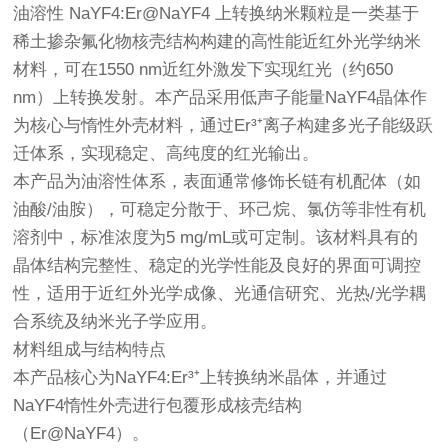
油溶性 NaYF4:Er@NaYF4 上转换纳米颗粒是一类基于
稀土掺杂氟化物核壳结构构建的高性能近红外光学纳米
材料，可在1550 nm近红外激发下实现红光（约650
nm）上转换发射。本产品采用低声子能量NaYF4晶体作
为核心与惰性外壳材料，通过Er³⁺离子构建多光子能级跃
迁体系，实现稳定、高纯度的红光输出。
本产品为油溶性体系，表面通常修饰长链有机配体（如
油酸/油胺），可稳定分散于、环己烷、氯仿等非性有机
溶剂中，标准浓度为5 mg/mL或可定制。该材料具有的
晶体结构完整性、稳定的光学性能及良好的界面可调控
性，适用于近红外光学成像、光通信研究、光热/光学耦
合系统及纳米光子学应用。
材料组成与结构特点
本产品核心为NaYF4:Er³⁺上转换纳米晶体，并通过
NaYF4惰性外壳进行包覆形成核壳结构
（Er@NaYF4）。