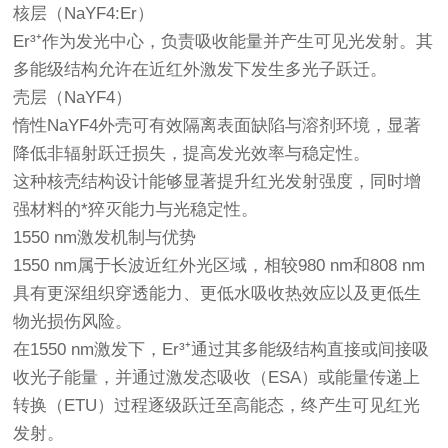
核层（NaYF4:Er）
Er³⁺作为发光中心，负责吸收能量并产生可见光发射。其
多能级结构允许在近红外激发下发生多光子跃迁。
壳层（NaYF4）
惰性NaYF4外壳可有效隔离表面缺陷与溶剂环境，显著
降低非辐射跃迁损失，提高发光效率与稳定性。
这种核壳结构设计能够显著提升红光发射强度，同时增
强材料的*猝灭能力与光稳定性。
1550 nm激发机制与优势
1550 nm属于长波近红外光区域，相较980 nm和808 nm
具有更深组织穿透能力、更低水吸收热效应以及更低生
物光损伤风险。
在1550 nm激发下，Er³⁺通过其多能级结构直接或间接吸
收光子能量，并通过激发态吸收（ESA）或能量传递上
转换（ETU）过程逐级跃迁至高能态，终产生可见红光
发射。