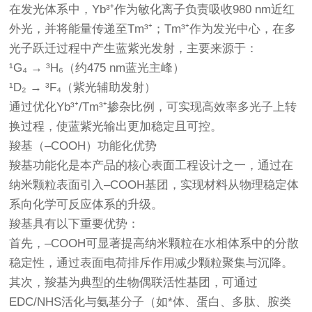
在发光体系中，Yb³⁺作为敏化离子负责吸收980 nm近红
外光，并将能量传递至Tm³⁺；Tm³⁺作为发光中心，在多
光子跃迁过程中产生蓝紫光发射，主要来源于：
¹G₄ → ³H₆（约475 nm蓝光主峰）
¹D₂ → ³F₄（紫光辅助发射）
通过优化Yb³⁺/Tm³⁺掺杂比例，可实现高效率多光子上转
换过程，使蓝紫光输出更加稳定且可控。
羧基（–COOH）功能化优势
羧基功能化是本产品的核心表面工程设计之一，通过在
纳米颗粒表面引入–COOH基团，实现材料从物理稳定体
系向化学可反应体系的升级。
羧基具有以下重要优势：
首先，–COOH可显著提高纳米颗粒在水相体系中的分散
稳定性，通过表面电荷排斥作用减少颗粒聚集与沉降。
其次，羧基为典型的生物偶联活性基团，可通过
EDC/NHS活化与氨基分子（如*体、蛋白、多肽、胺类