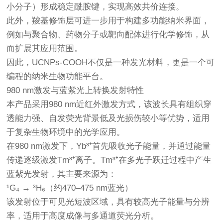
小分子）形成稳定酰胺键，实现高效共价连接。
此外，羧基修饰层可进一步用于构建多功能纳米界面，
例如与聚合物、药物分子或靶向配体进行化学修饰，从
而扩展其应用范围。
因此，UCNPs-COOH不仅是一种发光材料，更是一个可
编程的纳米生物功能平台。
980 nm激发与蓝紫光上转换发射特性
本产品采用980 nm近红外激发方式，该波长具有组织穿
透能力强、自发荧光背景低及光损伤较小等优势，适用
于复杂生物环境中的光学应用。
在980 nm激发下，Yb³⁺首先吸收光子能量，并通过能量
传递逐级激发Tm³⁺离子。Tm³⁺在多光子跃迁过程中产生
蓝紫光发射，其主要来源为：
¹G₄ → ³H₆（约470–475 nm蓝光）
该发射位于可见光短波区域，具有较高光子能量与分辨
率，适用于高度成像与多通道荧光分析。