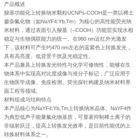
产品概述
羧基功能化上转换纳米颗粒UCNPs-COOH是一类以稀土
掺杂氟化物（如NaYF4:Yb,Tm）为核心的高性能荧光纳
米材料，通过表面引入羧基（–COOH）功能层实现水相
稳定与生物偶联能力的统一。在980 nm近红外光激发
下，该材料可产生约470 nm左右的蓝紫色上转换发光，
具有高亮度、低背景干扰及光稳定性。
本产品兼具上转换发光特性与化学可修饰性，能够在生
物体系中实现高对比度成像与准分子标记，广泛应用于
生物医学成像、免疫检测、荧光探针构建及纳米材料界
面工程等领域。
材料组成与结构特点
本产品核心为NaYF4:Yb,Tm上转换纳米晶体。NaYF4作
为典型低声子能量氟化物基质，可显著抑制稀土离子的
非辐射跃迁，提高上转换发光效率，是目前性能优的上
转换材料体系之一。