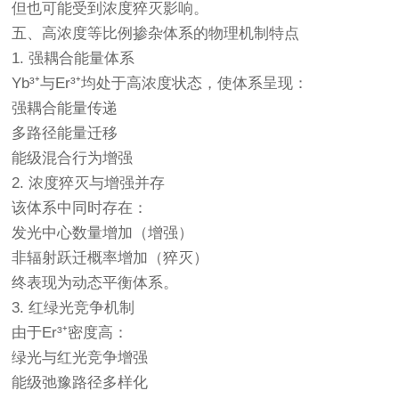
但也可能受到浓度猝灭影响。
五、高浓度等比例掺杂体系的物理机制特点
1. 强耦合能量体系
Yb³⁺与Er³⁺均处于高浓度状态，使体系呈现：
强耦合能量传递
多路径能量迁移
能级混合行为增强
2. 浓度猝灭与增强并存
该体系中同时存在：
发光中心数量增加（增强）
非辐射跃迁概率增加（猝灭）
终表现为动态平衡体系。
3. 红绿光竞争机制
由于Er³⁺密度高：
绿光与红光竞争增强
能级弛豫路径多样化