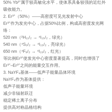
50% Yb³⁺属于较高敏化水平，使体系具备较强的近红外
吸收能力。
2. Er³⁺（50%）——高密度可见光发射中心
Er³⁺作为发光中心，占据50%比例，构成高密度发光网
络：
520 nm（²H₁₁/₂ → ⁴I₁₅/₂，绿光）
540 nm（⁴S₃/₂ → ⁴I₁₅/₂，亮绿光）
650 nm（⁴F₉/₂ → ⁴I₁₅/₂，红光）
等比例Er³⁺使发光中心密度显著提高，同时也增强了
Er³⁺–Er³⁺之间的能量交互作用。
3. NaYF₄基体——低声子能量晶体环境
NaYF₄作为基体提供：
低声子能量环境
减少非辐射跃迁
稳定稀土离子分布
提供高对称晶格结构