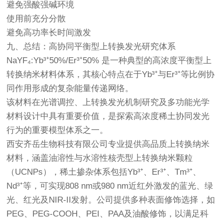
避免强酸强碱环境
使用前充分分散
避免高功率长时间激发
九、总结：高协同平衡型上转换发光研究体系
NaYF₄:Yb³⁺50%/Er³⁺50% 是一种典型的高浓度平衡型上
转换纳米材料体系，其核心特点在于Yb³⁺与Er³⁺等比例协
同作用形成的复杂能量传递网络。
该材料在光谱调控、上转换发光机制研究及多功能光学
材料设计中具有重要价值，是探索高浓度稀土协同发光
行为的重要模型体系之一。
西安齐岳生物科技有限公司专业提供高品质上转换纳米
材料，涵盖油溶性与水溶性核壳型上转换纳米颗粒
（UCNPs），稀土掺杂体系包括Yb³⁺、Er³⁺、Tm³⁺、
Nd³⁺等，可实现808 nm或980 nm近红外激发的蓝光、绿
光、红光及NIR-II发射。公司提供多种表面修饰选择，如
PEG、PEG-COOH、PEI、PAA及油酸修饰，以满足科