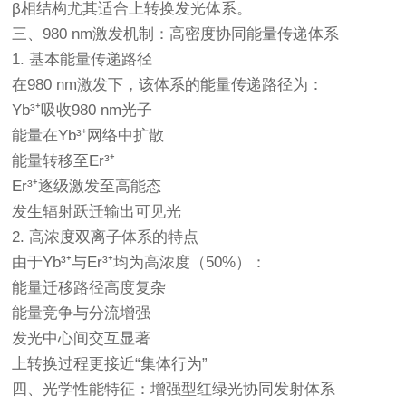
β相结构尤其适合上转换发光体系。
三、980 nm激发机制：高密度协同能量传递体系
1. 基本能量传递路径
在980 nm激发下，该体系的能量传递路径为：
Yb³⁺吸收980 nm光子
能量在Yb³⁺网络中扩散
能量转移至Er³⁺
Er³⁺逐级激发至高能态
发生辐射跃迁输出可见光
2. 高浓度双离子体系的特点
由于Yb³⁺与Er³⁺均为高浓度（50%）：
能量迁移路径高度复杂
能量竞争与分流增强
发光中心间交互显著
上转换过程更接近“集体行为”
四、光学性能特征：增强型红绿光协同发射体系