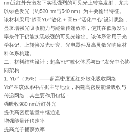
nm近红外光激发下实现强烈的可见光上转换发射，尤其
以绿色发光（约520 nm与540 nm）为主要输出特征。
该材料采用“超高Yb³⁺敏化 + 高Er³⁺活化中心”设计思路，
显著增强光吸收能力与能量传递效率，使其在低激发功
率条件下仍能实现较强的可见光输出。该体系常用于光
学标记、上转换发光研究、光电器件及高灵敏光响应材
料体系构建。
二、材料结构设计：超高Yb³⁺敏化体系与Er³⁺发光中心协
同架构
1. Yb³⁺（95%）——超高密度近红外敏化吸收网络
Yb³⁺在该体系中占据主导地位，构建高密度能量吸收与
传递网络，其主要作用包括：
强吸收980 nm近红外光
提供高密度能量中继通道
增强能量迁移速率
提高光子捕获效率