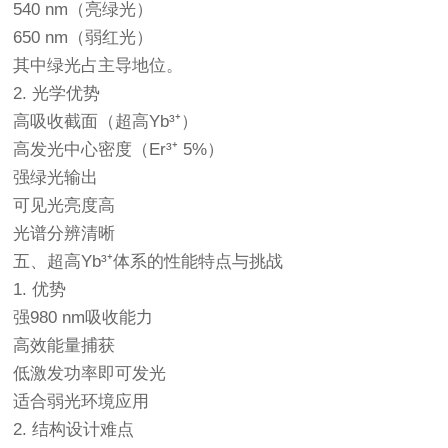
540 nm（亮绿光）
650 nm（弱红光）
其中绿光占主导地位。
2. 光学优势
高吸收截面（超高Yb³⁺）
高发光中心密度（Er³⁺ 5%）
强绿光输出
可见光亮度高
光谱分辨清晰
五、超高Yb³⁺体系的性能特点与挑战
1. 优势
强980 nm吸收能力
高效能量捕获
低激发功率即可发光
适合弱光环境应用
2. 结构设计难点