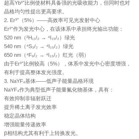
超高Yb³⁺比例使材料具备强的光吸收能力，但同时也对
晶格均匀性提出更高要求。
2. Er³⁺（5%）——高效率可见光发射中心
Er³⁺作为发光中心，在该体系中承担终光输出功能：
520 nm（²H₁₁/₂ → ⁴I₁₅/₂）绿光
540 nm（⁴S₃/₂ → ⁴I₁₅/₂）绿光
650 nm（⁴F₉/₂ → ⁴I₁₅/₂）红光（弱）
由于Er³⁺比例较高（5%），体系中发光中心密度增强，
有利于提高整体发光强度。
3. NaYF₄基体——低声子能量晶格环境
NaYF₄作为典型低声子能量氟化物基体，具有：
有效抑制非辐射跃迁
提升稀土离子发光效率
稳定晶体结构
增强能量传递效率
β相结构尤其有利于上转换发光。