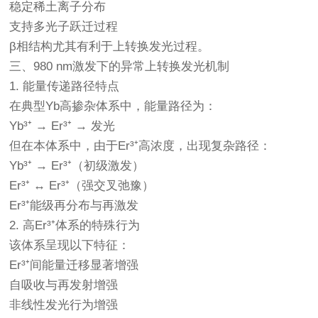
稳定稀土离子分布
支持多光子跃迁过程
β相结构尤其有利于上转换发光过程。
三、980 nm激发下的异常上转换发光机制
1. 能量传递路径特点
在典型Yb高掺杂体系中，能量路径为：
Yb³⁺ → Er³⁺ → 发光
但在本体系中，由于Er³⁺高浓度，出现复杂路径：
Yb³⁺ → Er³⁺（初级激发）
Er³⁺ ↔ Er³⁺（强交叉弛豫）
Er³⁺能级再分布与再激发
2. 高Er³⁺体系的特殊行为
该体系呈现以下特征：
Er³⁺间能量迁移显著增强
自吸收与再发射增强
非线性发光行为增强