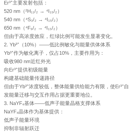
Er³⁺主要发射包括：
520 nm（²H₁₁/₂ → ⁴I₁₅/₂）
540 nm（⁴S₃/₂ → ⁴I₁₅/₂）
650 nm（⁴F₉/₂ → ⁴I₁₅/₂）
但由于高浓度效应，红绿比例可能发生显著变化。
2. Yb³⁺（10%）——低比例敏化与能量供体体系
Yb³⁺作为敏化离子，仅占10%，主要作用为：
吸收980 nm近红外光
向Er³⁺提供初级能量
构建基础能量传递路径
但由于Yb³⁺浓度较低，整体能量供给能力有限，使Er³⁺自
发能量迁移与交互作用占据更重要地位。
3. NaYF₄基体——低声子能量晶格支撑体系
NaYF₄晶体作为基体提供：
低声子能量环境
抑制非辐射跃迁