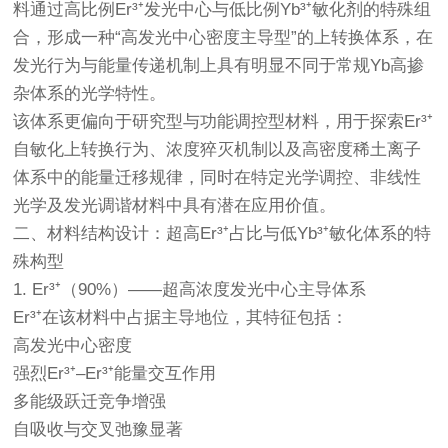
料通过高比例Er³⁺发光中心与低比例Yb³⁺敏化剂的特殊组
合，形成一种“高发光中心密度主导型”的上转换体系，在
发光行为与能量传递机制上具有明显不同于常规Yb高掺
杂体系的光学特性。
该体系更偏向于研究型与功能调控型材料，用于探索Er³⁺
自敏化上转换行为、浓度猝灭机制以及高密度稀土离子
体系中的能量迁移规律，同时在特定光学调控、非线性
光学及发光调谐材料中具有潜在应用价值。
二、材料结构设计：超高Er³⁺占比与低Yb³⁺敏化体系的特
殊构型
1. Er³⁺（90%）——超高浓度发光中心主导体系
Er³⁺在该材料中占据主导地位，其特征包括：
高发光中心密度
强烈Er³⁺–Er³⁺能量交互作用
多能级跃迁竞争增强
自吸收与交叉弛豫显著