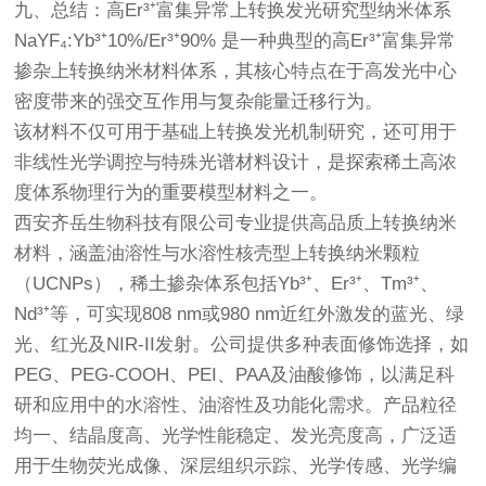
九、总结：高Er³⁺富集异常上转换发光研究型纳米体系
NaYF₄:Yb³⁺10%/Er³⁺90% 是一种典型的高Er³⁺富集异常
掺杂上转换纳米材料体系，其核心特点在于高发光中心
密度带来的强交互作用与复杂能量迁移行为。
该材料不仅可用于基础上转换发光机制研究，还可用于
非线性光学调控与特殊光谱材料设计，是探索稀土高浓
度体系物理行为的重要模型材料之一。
西安齐岳生物科技有限公司专业提供高品质上转换纳米
材料，涵盖油溶性与水溶性核壳型上转换纳米颗粒
（UCNPs），稀土掺杂体系包括Yb³⁺、Er³⁺、Tm³⁺、
Nd³⁺等，可实现808 nm或980 nm近红外激发的蓝光、绿
光、红光及NIR-II发射。公司提供多种表面修饰选择，如
PEG、PEG-COOH、PEI、PAA及油酸修饰，以满足科
研和应用中的水溶性、油溶性及功能化需求。产品粒径
均一、结晶度高、光学性能稳定、发光亮度高，广泛适
用于生物荧光成像、深层组织示踪、光学传感、光学编