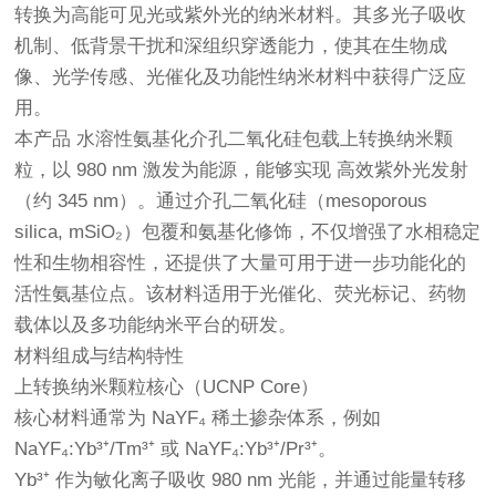
转换为高能可见光或紫外光的纳米材料。其多光子吸收
机制、低背景干扰和深组织穿透能力，使其在生物成
像、光学传感、光催化及功能性纳米材料中获得广泛应
用。
本产品 水溶性氨基化介孔二氧化硅包载上转换纳米颗
粒，以 980 nm 激发为能源，能够实现 高效紫外光发射
（约 345 nm）。通过介孔二氧化硅（mesoporous
silica, mSiO₂）包覆和氨基化修饰，不仅增强了水相稳定
性和生物相容性，还提供了大量可用于进一步功能化的
活性氨基位点。该材料适用于光催化、荧光标记、药物
载体以及多功能纳米平台的研发。
材料组成与结构特性
上转换纳米颗粒核心（UCNP Core）
核心材料通常为 NaYF₄ 稀土掺杂体系，例如
NaYF₄:Yb³⁺/Tm³⁺ 或 NaYF₄:Yb³⁺/Pr³⁺。
Yb³⁺ 作为敏化离子吸收 980 nm 光能，并通过能量转移