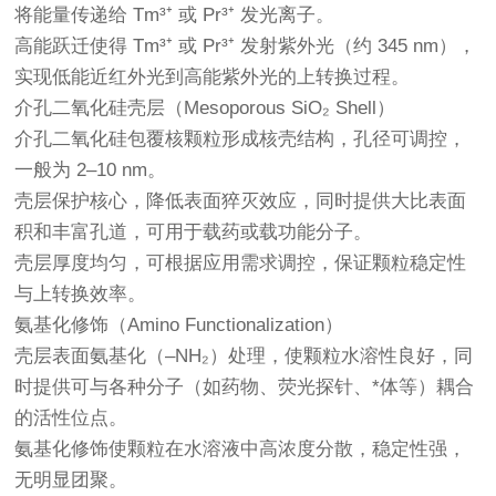
将能量传递给 Tm³⁺ 或 Pr³⁺ 发光离子。
高能跃迁使得 Tm³⁺ 或 Pr³⁺ 发射紫外光（约 345 nm），
实现低能近红外光到高能紫外光的上转换过程。
介孔二氧化硅壳层（Mesoporous SiO₂ Shell）
介孔二氧化硅包覆核颗粒形成核壳结构，孔径可调控，
一般为 2–10 nm。
壳层保护核心，降低表面猝灭效应，同时提供大比表面
积和丰富孔道，可用于载药或载功能分子。
壳层厚度均匀，可根据应用需求调控，保证颗粒稳定性
与上转换效率。
氨基化修饰（Amino Functionalization）
壳层表面氨基化（–NH₂）处理，使颗粒水溶性良好，同
时提供可与各种分子（如药物、荧光探针、*体等）耦合
的活性位点。
氨基化修饰使颗粒在水溶液中高浓度分散，稳定性强，
无明显团聚。