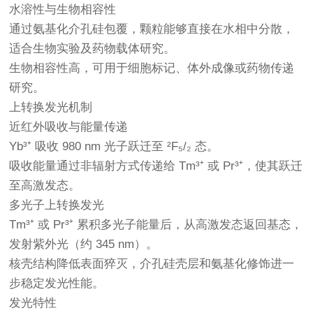
水溶性与生物相容性
通过氨基化介孔硅包覆，颗粒能够直接在水相中分散，
适合生物实验及药物载体研究。
生物相容性高，可用于细胞标记、体外成像或药物传递
研究。
上转换发光机制
近红外吸收与能量传递
Yb³⁺ 吸收 980 nm 光子跃迁至 ²F₅/₂ 态。
吸收能量通过非辐射方式传递给 Tm³⁺ 或 Pr³⁺，使其跃迁
至高激发态。
多光子上转换发光
Tm³⁺ 或 Pr³⁺ 累积多光子能量后，从高激发态返回基态，
发射紫外光（约 345 nm）。
核壳结构降低表面猝灭，介孔硅壳层和氨基化修饰进一
步稳定发光性能。
发光特性