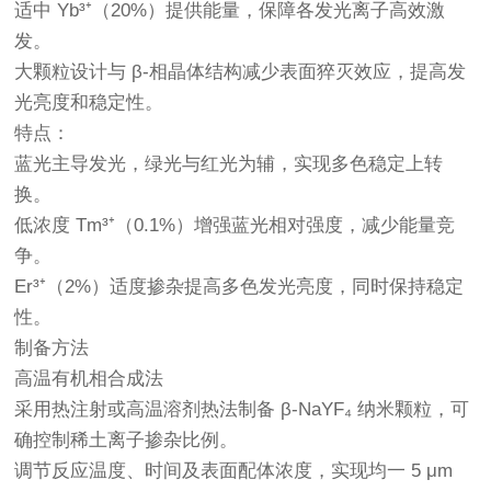
适中 Yb³⁺（20%）提供能量，保障各发光离子高效激
发。
大颗粒设计与 β-相晶体结构减少表面猝灭效应，提高发
光亮度和稳定性。
特点：
蓝光主导发光，绿光与红光为辅，实现多色稳定上转
换。
低浓度 Tm³⁺（0.1%）增强蓝光相对强度，减少能量竞
争。
Er³⁺（2%）适度掺杂提高多色发光亮度，同时保持稳定
性。
制备方法
高温有机相合成法
采用热注射或高温溶剂热法制备 β-NaYF₄ 纳米颗粒，可
确控制稀土离子掺杂比例。
调节反应温度、时间及表面配体浓度，实现均一 5 μm