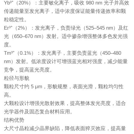
Yb³⁺（20%）：主要敏化离子，吸收 980 nm 光子并高效
传递能量至发光离子，适中浓度保证能量传递效率和颗
粒稳定性。
Er³⁺（2%）：发光离子，负责绿光（525–545 nm）及红
光（650–670 nm）发射。适中掺杂增强整体多色发光强
度。
Tm³⁺（0.1%）：发光离子，主要负责蓝光（450–480
nm）发射。低浓度设计可增强蓝光相对强度，减少能量
竞争，提高蓝光亮度。
粒径与形貌
颗粒尺寸约 5 μm，形貌规整，表面光滑，颗粒均匀性
高。
大颗粒设计增强光散射效果，提高整体发光亮度，适合
光学器件及固态复合材料应用。
结构优势
大尺寸晶粒减少晶界缺陷，降低表面猝灭效应，提高量