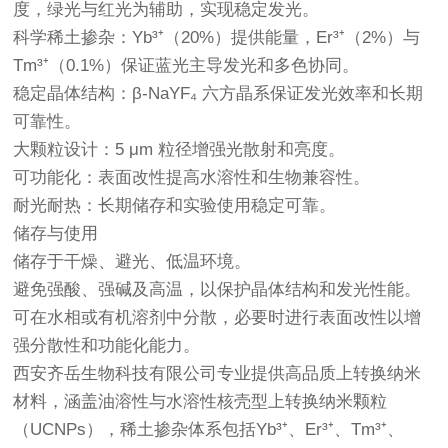
度，绿光与红光为辅助，实现稳定发光。
科学稀土掺杂：Yb³⁺（20%）提供能量，Er³⁺（2%）与
Tm³⁺（0.1%）保证蓝光主导发光和多色协同。
稳定晶体结构：β-NaYF₄ 六方晶系保证发光效率和长期
可靠性。
大颗粒设计：5 μm 粒径增强光散射和亮度。
可功能化：表面改性提高水溶性和生物兼容性。
耐光耐热：长期储存和实验使用稳定可靠。
储存与使用
储存于干燥、避光、低温环境。
避免强酸、强碱及高温，以保护晶体结构和发光性能。
可在水相或有机溶剂中分散，必要时进行表面改性以增
强分散性和功能化能力。
西安齐岳生物科技有限公司专业提供高品质上转换纳米
材料，涵盖油溶性与水溶性核壳型上转换纳米颗粒
（UCNPs），稀土掺杂体系包括Yb³⁺、Er³⁺、Tm³⁺、