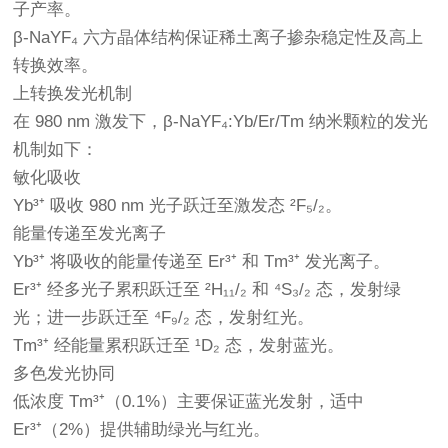
子产率。
β-NaYF₄ 六方晶体结构保证稀土离子掺杂稳定性及高上
转换效率。
上转换发光机制
在 980 nm 激发下，β-NaYF₄:Yb/Er/Tm 纳米颗粒的发光
机制如下：
敏化吸收
Yb³⁺ 吸收 980 nm 光子跃迁至激发态 ²F₅/₂。
能量传递至发光离子
Yb³⁺ 将吸收的能量传递至 Er³⁺ 和 Tm³⁺ 发光离子。
Er³⁺ 经多光子累积跃迁至 ²H₁₁/₂ 和 ⁴S₃/₂ 态，发射绿
光；进一步跃迁至 ⁴F₉/₂ 态，发射红光。
Tm³⁺ 经能量累积跃迁至 ¹D₂ 态，发射蓝光。
多色发光协同
低浓度 Tm³⁺（0.1%）主要保证蓝光发射，适中
Er³⁺（2%）提供辅助绿光与红光。