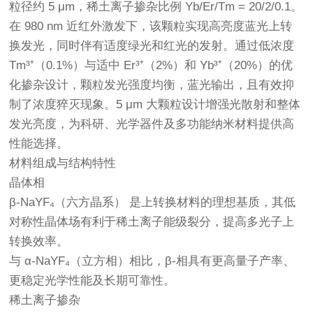
粒径约 5 μm，稀土离子掺杂比例 Yb/Er/Tm = 20/2/0.1。
在 980 nm 近红外激发下，该颗粒实现高亮度蓝光上转
换发光，同时伴有适度绿光和红光的发射。通过低浓度
Tm³⁺（0.1%）与适中 Er³⁺（2%）和 Yb³⁺（20%）的优
化掺杂设计，颗粒发光强度均衡，蓝光输出，且有效抑
制了浓度猝灭现象。5 μm 大颗粒设计增强光散射和整体
发光亮度，为科研、光学器件及多功能纳米材料提供高
性能选择。
材料组成与结构特性
晶体相
β-NaYF₄（六方晶系） 是上转换材料的理想基质，其低
对称性晶体场有利于稀土离子能级裂分，提高多光子上
转换效率。
与 α-NaYF₄（立方相）相比，β-相具有更高量子产率、
更稳定光学性能及长期可靠性。
稀土离子掺杂