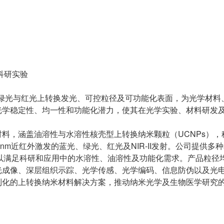
能化
、科研实验
高亮度绿光与红光上转换发光、可控粒径及可功能化表面，为光学材
光学稳定性、均一性和功能化潜力，使其在光学实验、材料研发
料，涵盖油溶性与水溶性核壳型上转换纳米颗粒（UCNPs），
m或980 nm近红外激发的蓝光、绿光、红光及NIR-II发射。公司提供
修饰，以满足科研和应用中的水溶性、油溶性及功能化需求。产品粒径
光成像、深层组织示踪、光学传感、光学编码、信息防伪以及光
制化的上转换纳米材料解决方案，推动纳米光学及生物医学研究