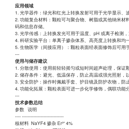
应用领域
1. 光学器件：绿光和红光上转换发射可用于光学显示
2. 功能复合材料：颗粒可与聚合物、树脂或其他纳米
码和信息存储。
3. 光学传感：上转换发光可用于温度、pH 或离子检
4. 科研实验平台：单离子掺杂体系、高亮度上转换和
5. 生物医学（间接应用）：颗粒表面经表面修饰后可
---
使用与储存建议
1. 分散使用：使用前轻轻摇匀或短时间超声处理，保
2. 储存条件：避光、低温保存，防止高温或强光照射
3. 安全防护：操作时佩戴手套、护目镜及防护衣物，防
4. 功能化拓展：颗粒表面可进一步化学修饰，偶联功
---
技术参数总结
参数 说明
---- -----------------------------
核材料 NaYF4 掺杂 Er³⁺ 4%