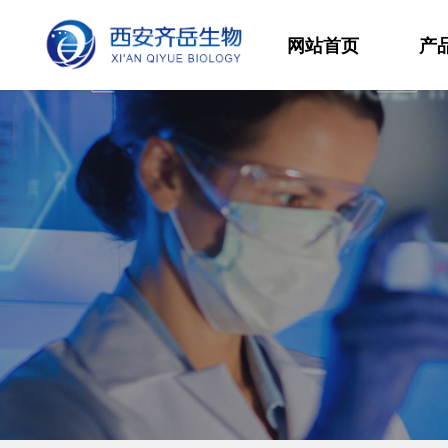
网站首页
产
材
高
生
发
功
分
其