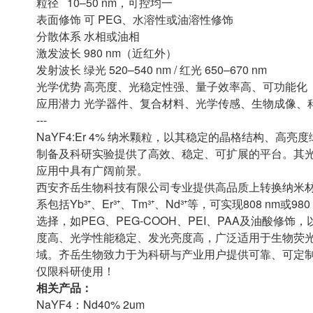
粒径 10–50 nm，可控均一
表面修饰 可 PEG、水溶性或油溶性修饰
分散体系 水相或油相
激发波长 980 nm（近红外）
发射波长 绿光 520–540 nm / 红光 650–670 nm
光学优势 高亮度、光稳定性强、量子效率高、可功
应用潜力 光学器件、复合材料、光学传感、生物成像
---
NaYF4:Er 4% 纳米颗粒，以其稳定的晶格结构、
制备及科研实验提供了高效、稳定、可扩展的平台。其
应用中具有广阔前景。
西安齐岳生物科技有限公司专业提供高品质上转换纳米材
系包括Yb³⁺、Er³⁺、Tm³⁺、Nd³⁺等，可实现808 n
选择，如PEG、PEG-COOH、PEI、PAA及油酸
度高、光学性能稳定、发光亮度高，广泛适用于生物荧
域。齐岳生物致力于为科研与产业用户提供可靠、可定
仅限科研使用！
相关产品：
NaYF4：Nd40% 2um