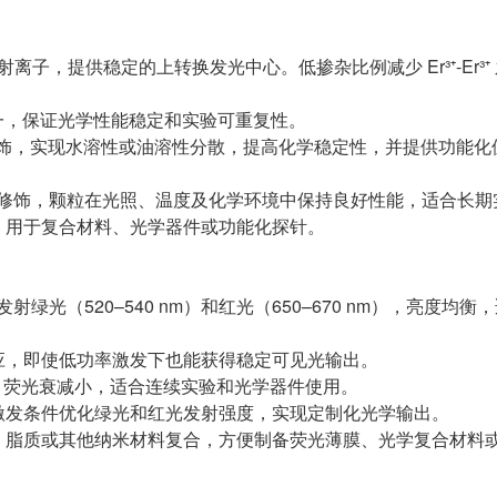
⁺ 发射离子，提供稳定的上转换发光中心。低掺杂比例减少 Er³⁺-Er³
可控均一，保证光学性能稳定和实验可重复性。
体修饰，实现水溶性或油溶性分散，提高化学稳定性，并提供功能化
合表面修饰，颗粒在光照、温度及化学环境中保持良好性能，适合长
合，用于复合材料、光学器件或功能化探针。
 发射绿光（520–540 nm）和红光（650–670 nm），亮度均
效应，即使低功率激发下也能获得稳定可见光输出。
性高，荧光衰减小，适合连续实验和光学器件使用。
及激发条件优化绿光和红光发射强度，实现定制化光学输出。
物、脂质或其他纳米材料复合，方便制备荧光薄膜、光学复合材料