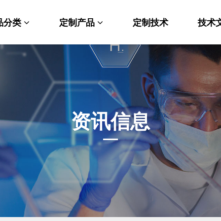
品分类
定制产品
定制技术
技术
料科学
纳米材料定制
端化学
PEG衍生物
命科学
荧光标记定制
资讯信息
光材料
MOF材料定制
能性化学
小分子定制
析化学
多肽定制
他产品
其他材料定制