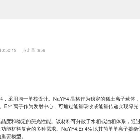
0:50:19
点击量 :
656
换材料，采用均一单核设计。NaYF4 晶格作为稳定的稀土离子载体
。Er³⁺ 离子作为发射中心，可通过能量吸收或能量传递实现绿光（约
具有高结晶度和稳定的荧光性能。该材料可分散于水相或油相体系，通
材料复合的多种需求。NaYF4:Er 4% 以其简单单离子掺
的重要模型。