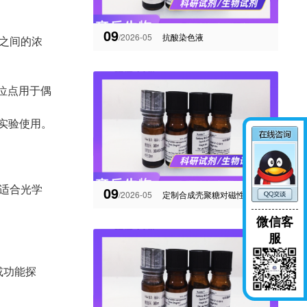
09
/2026-05
抗酸染色液
⁺ 之间的浓
位点用于偶
期实验使用。
衡，适合光学
09
/2026-05
定制合成壳聚糖对磁性氧化铁纳米颗粒的修饰方法与步骤
微信客
服
或功能探