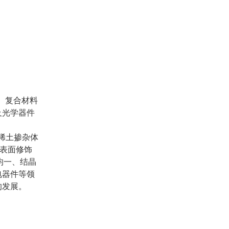
料、复合材料
及光学器件
稀土掺杂体
多种表面修饰
均一、结晶
电器件等领
的发展。