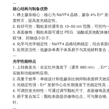
---
核心结构与制备优势
1. 稀土掺杂核心：核心为 NaYF4 晶格，掺杂 4% Er³
度猝灭，提高发光稳定性。
2. 粒径可控：颗粒直径通常在 10–50 nm 范围，
3. 表面修饰：颗粒表面可通过 PEG、油酸或其他配
联*体、药物或小分子。
4. 化学与光学稳定性：NaYF4 晶格结构稳定，结
5. 应用灵活性：低掺杂单离子体系易于与其他材料复
---
光学性能特点
1. 上转换发光：在近红外激发下（通常 980 nm），Er³⁺
实验和功能材料应用。
2. 高量子效率：单核设计和低掺杂比例抑制表面猝灭
3. 光稳定性强：Er³⁺ 发射中心在长期激发下光稳定
4. 可调控发光特性：可通过调节颗粒尺寸、表面修饰
5. 易于复合加工：颗粒表面提供修饰位点，可与聚合
针。
---