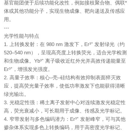
基官能团便于后续功能化改性，例如接枝聚合物、偶联*
体或其他功能分子，实现生物成像、靶向递送及传感应
用。
---
光学性能与特点
1. 上转换发射：在 980 nm 激发下，Er³⁺ 发射绿光（约
520–540 nm），呈现高亮度上转换荧光，适合光学检测
和生物成像。Yb³⁺ 离子吸收近红外光并高效传递能量至
Er³⁺，增强发光强度。
2. 高量子效率：核心–壳–硅结构有效抑制表面猝灭效
应，提高荧光量子效率，使低功率激发下也能获得清晰
绿光输出。
3. 光稳定性强：稀土离子发射中心对连续激发光稳定性
高，荧光衰减小，可长期用于成像、传感及光学标记。
4. 窄带发射与多色编码潜力：Er³⁺ 发射峰窄，可与其他
掺杂体系实现多色上转换编码，用于高密度光学标记、