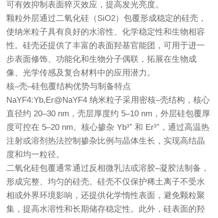
可有效抑制表面猝灭效应，提高发光亮度。
颗粒外层通过二氧化硅（SiO2）包覆形成稳定的硅壳，
使纳米粒子具有良好的水溶性、化学稳定性和生物相容
性。硅壳还提供了丰富的表面羟基官能团，可用于进一
步表面修饰、功能化和生物分子偶联，拓展在生物成
像、光学传感及复合材料中的应用潜力。
核–壳–硅包覆结构优势与制备特点
NaYF4:Yb,Er@NaYF4 纳米粒子采用密核–壳结构，核心
直径约 20–30 nm，壳层厚度约 5–10 nm，外层硅包覆厚
度可控在 5–20 nm。核心掺杂 Yb³⁺ 和 Er³⁺，通过高温热
注射或溶剂热法控制掺杂比例与晶体生长，实现高结晶
度和均一粒径。
二氧化硅包覆通常通过反相微乳法或溶胶–凝胶法制备，
形成完整、均匀的硅壳。硅壳不仅保护稀土离子不受水
相或外界环境影响，还提供化学惰性表面，避免颗粒聚
集，提高水溶性和长期储存稳定性。此外，硅表面的羟