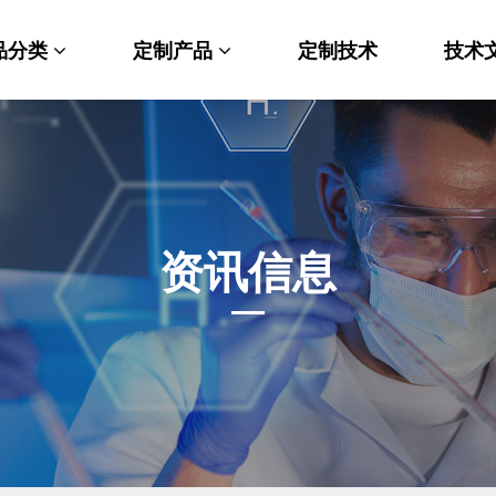
品分类
定制产品
定制技术
技术
料科学
纳米材料定制
端化学
PEG衍生物
命科学
荧光标记定制
资讯信息
光材料
MOF材料定制
能性化学
小分子定制
析化学
多肽定制
他产品
其他材料定制