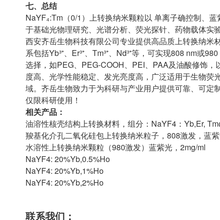
七、总结
NaYF₄:Tm（0/1）上转换纳米颗粒以 单离子确控
于基础光物理研究、光谱分析、荧光探针、药物载体实
西安齐岳生物科技有限公司专业提供高品质上转换纳米材
系包括Yb³⁺、Er³⁺、Tm³⁺、Nd³⁺等，可实现808 n
选择，如PEG、PEG-COOH、PEI、PAA及油酸
度高、光学性能稳定、发光亮度高，广泛适用于生物荧
域。齐岳生物致力于为科研与产业用户提供可靠、可定
仅限科研使用！
相关产品：
油溶性核壳结构上转换材料，组分：NaYF4：Yb,Er, Tm
羧基化介孔二氧化硅包上转换纳米粒子，808激发，蓝紫光，
水溶性上转换纳米颗粒（980激发）蓝紫光，2mg/ml
NaYF4: 20%Yb,0.5%Ho
NaYF4: 20%Yb,1%Ho
NaYF4: 20%Yb,2%Ho
联系我们：