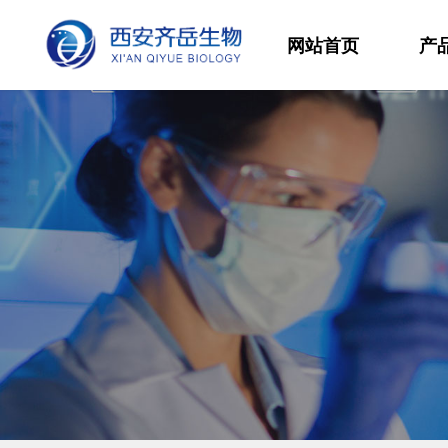
网站首页
产
材
高
生
发
功
分
其