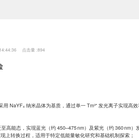
4:44:36
点击量 :
894
粒
 NaYF₄ 纳米晶体为基质，通过单一 Tm³⁺ 发光离子实现高
能态，实现蓝光（约 450–475 nm）及紫光（约 360 nm）
收实现上转换过程，适用于特定低能量敏化研究和基础机制探索；