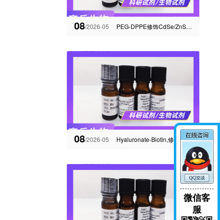
08
/2026-05
PEG-DPPE修饰CdSe/ZnS量子点|Ag2Se量子点-齐岳供应
08
/2026-05
Hyaluronate-Biotin,修饰透明质酸
微信客
服