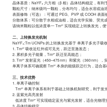
晶体基质：NaYF₄ 六方相（β 相）晶体结构稳定，有
颗粒尺寸：纳米级均一颗粒，分布均匀，适合水溶或油
表面修饰（可选）：可通过 PEG、PVP 或 COOH
分散体系：可分散于水相或油相，适合光学实验、荧光
该纳米颗粒以低浓度单一 Tm³⁺ 实现稳定上转换发光
二、上转换发光机制
NaYF₄:Tm UCNPs 的上转换发光基于 单离子多光子吸
1. Tm³⁺ 吸收近红外或可见光，跃迁至激发态；
2. 累积多光子能量，Tm³⁺ 跃迁至高能态；
3. Tm³⁺ 发射蓝光（450–475 nm）和紫光（360 n
单离子体系可确观察 Tm³⁺ 本身的能级跃迁行为，适
三、技术优势
1. 单离子确控制
Tm³⁺ 单离子体系有利于基础上转换机制研究，利于发
2. 蓝紫光高亮发射
低浓度 Tm³⁺ 可实现稳定蓝光与紫光发射，适合光物理
3. 晶体结构稳定