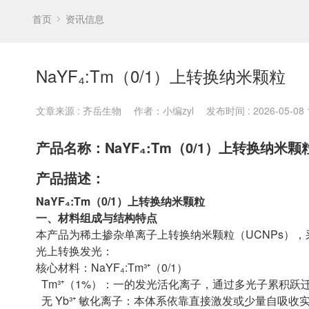
首页
资讯信息
NaYF₄:Tm（0/1）上转换纳米颗粒
文章来源 : 齐岳生物
作者：小编zyl
发布时间 : 2026-05-08 1
产品名称：NaYF₄:Tm（0/1）上转换纳米颗
产品描述：
NaYF₄:Tm（0/1）上转换纳米颗粒
一、材料组成与结构特点
本产品为稀土掺杂单离子上转换纳米颗粒（UCNPs），采用
光上转换发光：
核心材料：NaYF₄:Tm³⁺（0/1）
Tm³⁺（1%）：一的发光活化离子，通过多光子累积跃迁至高
无 Yb³⁺ 敏化离子：本体系依靠直接激发或少量自吸