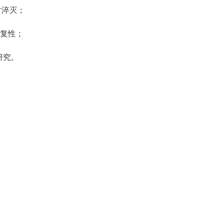
射淬灭；
复性；
研究。