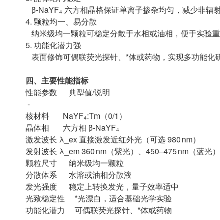
β-NaYF₄ 六方相晶格保证单离子掺杂均匀，减少非辐
4. 颗粒均一、易分散
纳米级均一颗粒可稳定分散于水相或油相，便于实验重
5. 功能化潜力强
表面修饰可偶联荧光探针、*体或药物，实现多功能化
四、主要性能指标
性能参数 典型值/说明
-
核材料 NaYF₄:Tm（0/1）
晶体相 六方相 β-NaYF₄
激发波长 λ_ex 直接激发近红外光（可选 980 nm）
发射波长 λ_em 360 nm（紫光）、450–475 nm（蓝光）
颗粒尺寸 纳米级均一颗粒
分散体系 水溶或油相分散液
发光强度 稳定上转换发光，量子效率适中
光致稳定性 *光漂白，适合基础光学实验
功能化潜力 可偶联荧光探针、*体或药物