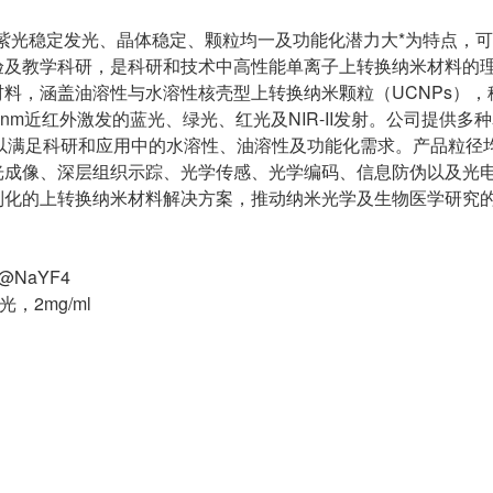
制、蓝紫光稳定发光、晶体稳定、颗粒均一及功能化潜力大*为特点，
验及教学科研，是科研和技术中高性能单离子上转换纳米材料的
料，涵盖油溶性与水溶性核壳型上转换纳米颗粒（UCNPs），
m或980 nm近红外激发的蓝光、绿光、红光及NIR-II发射。公司提供
修饰，以满足科研和应用中的水溶性、油溶性及功能化需求。产品粒径
光成像、深层组织示踪、光学传感、光学编码、信息防伪以及光
制化的上转换纳米材料解决方案，推动纳米光学及生物医学研究
@NaYF4
2mg/ml