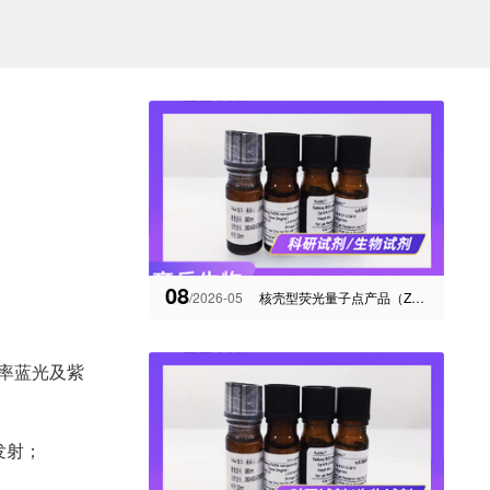
08
/2026-05
核壳型荧光量子点产品（ZnCuInS/ZnSe/ZnS/InAs）定制
效率蓝光及紫
发射；