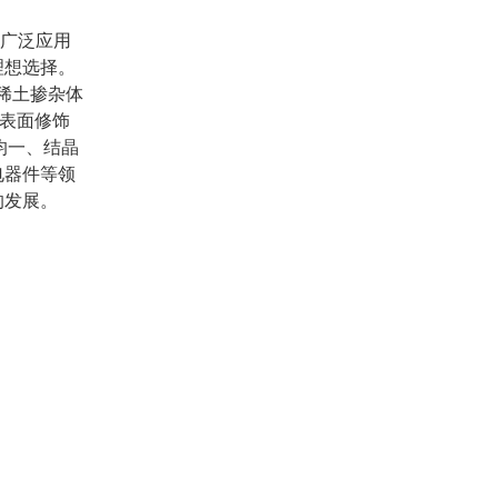
可广泛应用
理想选择。
稀土掺杂体
多种表面修饰
均一、结晶
电器件等领
的发展。