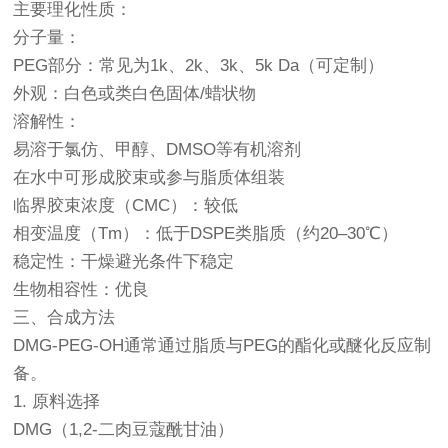
主要理化性质：
分子量：
PEG部分：常见为1k、2k、3k、5k Da（可定制）
外观：白色或类白色固体/蜡状物
溶解性：
易溶于氯仿、甲醇、DMSO等有机溶剂
在水中可形成胶束或参与脂质体组装
临界胶束浓度（CMC）：较低
相变温度（Tm）：低于DSPE类脂质（约20–30℃）
稳定性：干燥避光条件下稳定
生物相容性：优良
三、合成方法
DMG-PEG-OH通常通过脂质与PEG的酯化或醚化反应制
备。
1. 原料选择
DMG（1,2-二肉豆蔻酰甘油）