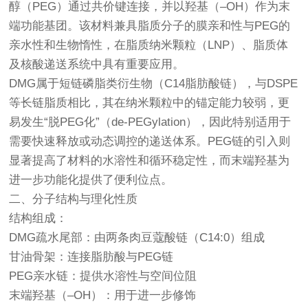
醇（PEG）通过共价键连接，并以羟基（–OH）作为末
端功能基团。该材料兼具脂质分子的膜亲和性与PEG的
亲水性和生物惰性，在脂质纳米颗粒（LNP）、脂质体
及核酸递送系统中具有重要应用。
DMG属于短链磷脂类衍生物（C14脂肪酸链），与DSPE
等长链脂质相比，其在纳米颗粒中的锚定能力较弱，更
易发生“脱PEG化”（de-PEGylation），因此特别适用于
需要快速释放或动态调控的递送体系。PEG链的引入则
显著提高了材料的水溶性和循环稳定性，而末端羟基为
进一步功能化提供了便利位点。
二、分子结构与理化性质
结构组成：
DMG疏水尾部：由两条肉豆蔻酸链（C14:0）组成
甘油骨架：连接脂肪酸与PEG链
PEG亲水链：提供水溶性与空间位阻
末端羟基（–OH）：用于进一步修饰