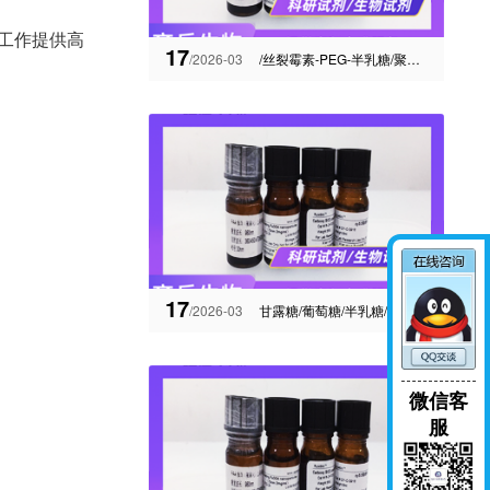
研工作提供高
17
/2026-03
/丝裂霉素-PEG-半乳糖/聚乳酸/壳聚糖/蛋白修饰偶联前体科研
17
/2026-03
甘露糖/葡萄糖/半乳糖/聚壳聚糖修饰四（4-羧基苯基）锰（I）卟啉
微信客
服