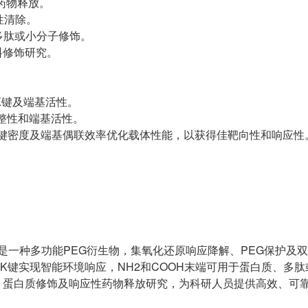
药物释放。
性清除。
多肽或小分子修饰。
料修饰研究。
K键及端基活性。
完整性和端基活性。
K键密度及端基偶联效率优化载体性能，以获得佳靶向性和响应性
羧基） 是一种多功能PEG衍生物，集氧化还原响应降解、PEG保护及
K键实现智能环境响应，NH2和COOH末端可用于蛋白质、多
、蛋白质修饰及响应性药物释放研究，为科研人员提供高效、可