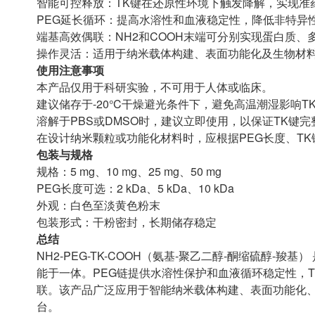
智能可控释放：TK键在还原性环境下触发降解，实现准
PEG延长循环：提高水溶性和血液稳定性，降低非特异
端基高效偶联：NH2和COOH末端可分别实现蛋白质、
操作灵活：适用于纳米载体构建、表面功能化及生物材
使用注意事项
本产品仅用于科研实验，不可用于人体或临床。
建议储存于-20°C干燥避光条件下，避免高温潮湿影响T
溶解于PBS或DMSO时，建议立即使用，以保证TK键
在设计纳米颗粒或功能化材料时，应根据PEG长度、T
包装与规格
规格：5 mg、10 mg、25 mg、50 mg
PEG长度可选：2 kDa、5 kDa、10 kDa
外观：白色至淡黄色粉末
包装形式：干粉密封，长期储存稳定
总结
NH2-PEG-TK-COOH（氨基-聚乙二醇-酮缩硫醇-
能于一体。PEG链提供水溶性保护和血液循环稳定性，T
联。该产品广泛应用于智能纳米载体构建、表面功能化
台。