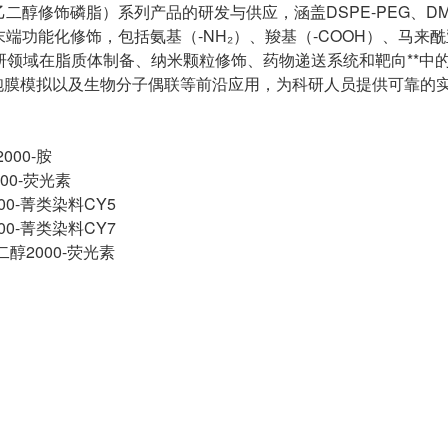
醇修饰磷脂）系列产品的研发与供应，涵盖DSPE-PEG、DMP
末端功能化修饰，包括氨基（-NH₂）、羧基（-COOH）、马来酰
不同科研领域在脂质体制备、纳米颗粒修饰、药物递送系统和靶向**中
胞膜模拟以及生物分子偶联等前沿应用，为科研人员提供可靠的
000-胺
000-荧光素
00-菁类染料CY5
00-菁类染料CY7
乙二醇2000-荧光素