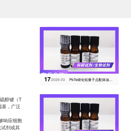
17
/2026-03
PbTe碲化铅量子点配体油酸近红外区650-900nm的量子点
缩硫醇键（T
端基，广泛
够响应细胞
化试剂或其