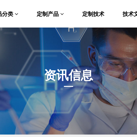
品分类
定制产品
定制技术
技术
料科学
纳米材料定制
端化学
PEG衍生物
命科学
荧光标记定制
资讯信息
光材料
MOF材料定制
能性化学
小分子定制
析化学
多肽定制
他产品
其他材料定制