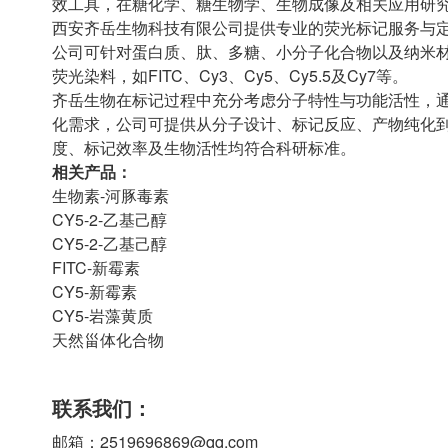
效工具，在糖化学、糖生物学、生物成像及相关应用研
西安齐岳生物科技有限公司提供专业的荧光标记服务与
公司可针对蛋白质、肽、多糖、小分子化合物以及纳米材
荧光染料，如FITC、Cy3、Cy5、Cy5.5及Cy7等。
齐岳生物在标记过程中充分考虑分子特性与功能活性，
化需求，公司可提供从分子设计、标记反应、产物纯化
度、标记效率及生物活性均符合科研标准。
相关产品：
生物素-河豚毒素
CY5-2-乙基己醇
CY5-2-乙基己醇
FITC-新霉素
CY5-新霉素
CY5-岩藻黄质
天然甾体化合物
联系我们：
邮箱：2519696869@qq.com