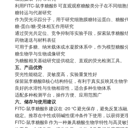
利用FITC-鼠李糖酸B 可直观观察糖酸类分子在不同
糖转运与代谢研究
作为荧光示踪分子，用于研究细胞膜糖转运蛋白、糖酸
糖-蛋白/糖-受体相互作用研究
通过荧光共定位、竞争抑制等实验手段，探索鼠李糖酸
药物递送与材料表征
可用于多糖、纳米载体或水凝胶体系中，作为模型糖酸
糖生物学与生物成像研究
为糖酸相关基础研究提供稳定、直观的荧光检测工具。
五、产品优势
荧光性能稳定、灵敏度高，实验重复性好
保留鼠李糖酸B核心结构特征，有利于真实反映其生物学
良好的水溶性与生物相容性，适合多种生物体系
适配多种检测平台，操作方便、应用范围广
六、储存与使用建议
FITC-鼠李糖酸B 建议在 -20 ℃避光保存，避免
稳定。推荐在中性或弱碱性缓冲条件下使用，以获得更
FITC-鼠李糖酸B 作为一种兼具糖酸生物学特性与高