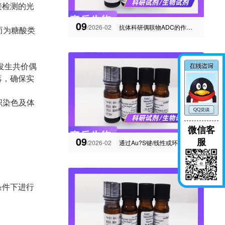
接检测的光
09
/2026-02
抗体科研偶联物ADC的作用机制及Biotin-NHS ester结构式
而为糖酸类
）发生共价偶
落，确保实
织染色及体
微信客
09
服
/2026-02
通过Au?S键/线性或环状磷酸肽和UCNPs制备的纳米复合物的示意图
条件下进行