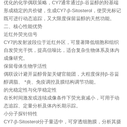
优化的化学偶联策略，CY7通常通过β-谷甾醇的羟基端
形成稳定的共价键，生成CY7-β-Sitosterol，使荧光标记
既可进行动态追踪，又大限度保留甾醇的天然功能。
二、核心性能优势
近红外荧光信号
CY7的发射波段位于近红外区，可显著降低细胞和组织
自发荧光干扰，提高信噪比，适合复杂生物体系及体内
成像研究。
保留母体生物学活性
偶联设计避开甾醇骨架关键官能团，大程度保持β-谷甾
醇调脂、 *炎、免疫调控及膜结构调节功能。
的光稳定性与化学稳定性
在长时间激发或连续成像条件下荧光衰减小，可用于动
态追踪、定量分析及体内长期示踪。
小分子探针特性
CY7-β-Sitosterol分子量适中，可穿透细胞膜，分析其摄