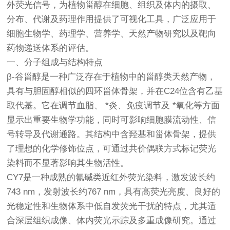
外荧光信号，为植物甾醇在细胞、组织及体内的摄取、
分布、代谢及药理作用提供了可视化工具，广泛应用于
细胞生物学、药理学、营养学、天然产物研究以及靶向
药物递送体系的评估。
一、分子组成与结构特点
β-谷甾醇是一种广泛存在于植物中的甾醇类天然产物，
具有与胆固醇相似的四环甾体骨架，并在C24位含有乙基
取代基。它在调节血脂、 *炎、免疫调节及 *氧化等方面
显示出重要生物学功能，同时可影响细胞膜流动性、信
号转导及代谢通路。其结构中含羟基和甾体骨架，提供
了理想的化学修饰位点，可通过共价偶联方式标记荧光
染料而不显著影响其生物活性。
CY7是一种成熟的氰碱类近红外荧光染料，激发波长约
743 nm，发射波长约767 nm，具有高荧光亮度、良好的
光稳定性和生物体系中低自发荧光干扰的特点，尤其适
合深层组织成像、体内荧光示踪及多重成像研究。通过