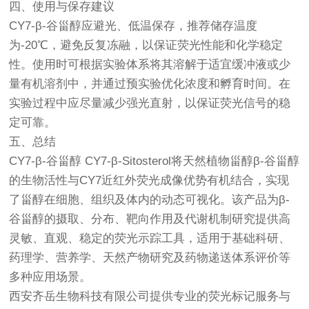
四、使用与保存建议
CY7-β-谷甾醇应避光、低温保存，推荐储存温度
为-20℃，避免反复冻融，以保证荧光性能和化学稳定
性。使用时可根据实验体系将其溶解于适宜缓冲液或少
量有机溶剂中，并通过预实验优化浓度和孵育时间。在
实验过程中应尽量减少强光直射，以保证荧光信号的稳
定可靠。
五、总结
CY7-β-谷甾醇 CY7-β-Sitosterol将天然植物甾醇β-谷甾醇
的生物活性与CY7近红外荧光成像优势有机结合，实现
了甾醇在细胞、组织及体内的动态可视化。该产品为β-
谷甾醇的摄取、分布、靶向作用及代谢机制研究提供高
灵敏、直观、稳定的荧光示踪工具，适用于基础科研、
药理学、营养学、天然产物研究及药物递送体系评价等
多种应用场景。
西安齐岳生物科技有限公司提供专业的荧光标记服务与