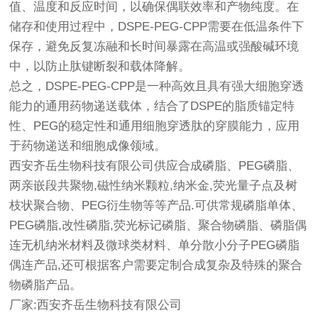
值、温度和反应时间，以确保偶联效率和产物纯度。在
储存和使用过程中，DSPE-PEG-CPP需要在低温条件下
保存，避免反复冻融和长时间暴露在高温或强酸碱环境
中，以防止肽键断裂和载体降解。
总之，DSPE-PEG-CPP是一种高效且具有强大细胞穿透
能力的通用药物递送载体，结合了DSPE的脂质锚定特
性、PEG的稳定性和通用细胞穿透肽的穿膜能力，应用
于药物递送和细胞成像领域。
西安齐岳生物科技有限公司供应合成磷脂、PEG磷脂、
两亲嵌段共聚物,磁性纳米颗粒,纳米金,荧光量子点及树
枝状聚合物、PEG衍生物等等产品.可供常规磷脂单体、
PEG磷脂,改性磷脂,荧光标记磷脂、聚合物磷脂、磷脂偶
连无机纳米材料及微球类材料、单分散小分子PEG磷脂
偶连产品,还可根据客户需要定制合成复杂及特殊的聚合
物磷脂产品。
厂家:西安齐岳生物科技有限公司