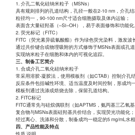
1. 介孔二氧化硅纳米粒子（MSNs）
具有规则排列的孔道结构，孔径一般在2-10 nm，介
粒径均一，90-100 nm尺寸适合细胞摄取及体内运输；
表面含大量硅羟基（–Si–OH），易于表面修饰和功能化
2. 荧光标记（FITC）
FITC（荧光素异硫氰酸酯）作为绿色荧光染料，激发波长49
通过共价键合或物理吸附的方式修饰于MSNs表面或孔
实现纳米粒子在细胞和体内的可视化追踪。
三、制备工艺简介
1. 合成介孔二氧化硅纳米粒子
常采用溶胶-凝胶法，使用模板剂（如CTAB）控制介孔
反应条件包括碱性环境、适当温度及时间控制，形成均
模板剂通过洗涤或焙烧去除，保留孔道结构。
2. FITC标记
FITC通常先与硅烷偶联剂（如APTMS，氨丙基三乙氧基硅烷
复合物与MSNs表面硅羟基共价结合，实现荧光功能化；
经过离心、洗涤和分散，制备成均一稳定的5 mg/mL水
四、产品性能及特点
性质 说明