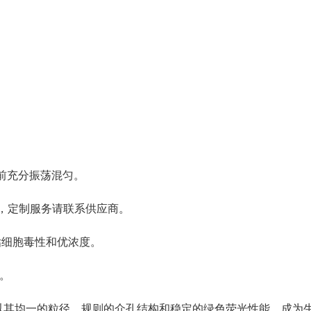
用前充分振荡混匀。
调整，定制服务请联系供应商。
估细胞毒性和优浓度。
。
g/mL）以其均一的粒径、规则的介孔结构和稳定的绿色荧光性能，成