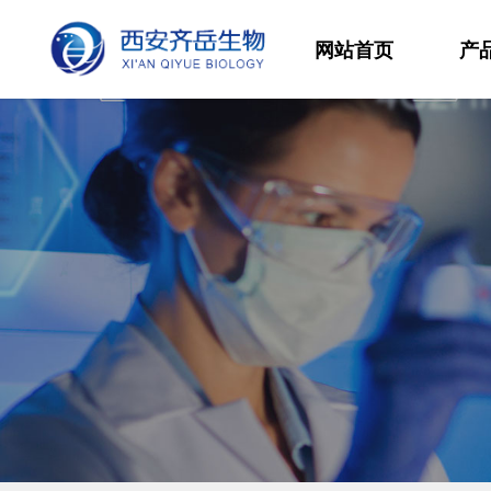
网站首页
产
材
高
生
发
功
分
其