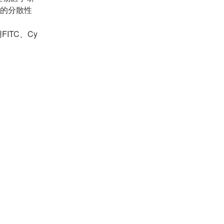
好的分散性
TC、Cy
。