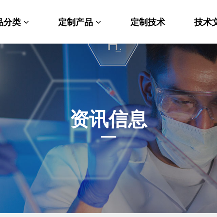
品分类
定制产品
定制技术
技术
料科学
纳米材料定制
端化学
PEG衍生物
命科学
荧光标记定制
资讯信息
光材料
MOF材料定制
能性化学
小分子定制
析化学
多肽定制
他产品
其他材料定制