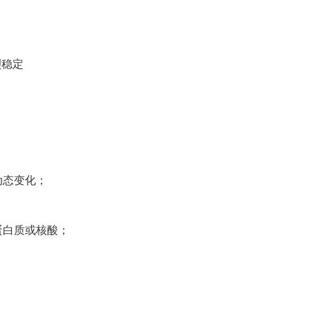
烈稳定
动态变化；
蛋白质或核酸；
；