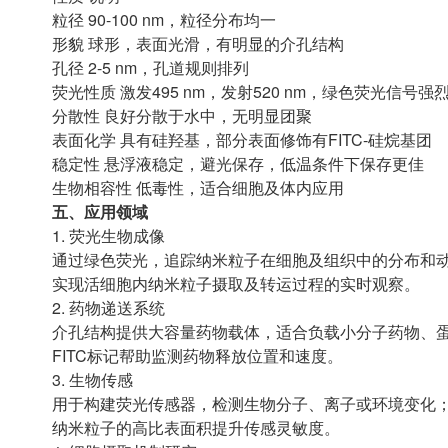
粒径 90-100 nm，粒径分布均一
形貌 球形，表面光滑，有明显的介孔结构
孔径 2-5 nm，孔道规则排列
荧光性质 激发495 nm，发射520 nm，绿色荧光信号强
分散性 良好分散于水中，无明显团聚
表面化学 具有硅羟基，部分表面修饰有FITC-硅烷基团
稳定性 悬浮液稳定，避光保存，低温条件下保存更佳
生物相容性 低毒性，适合细胞及体内应用
五、应用领域
1. 荧光生物成像
通过绿色荧光，追踪纳米粒子在细胞及组织中的分布和
实现活细胞内纳米粒子摄取及转运过程的实时观察。
2. 药物递送系统
介孔结构提供大容量药物载体，适合负载小分子药物、
FITC标记帮助监测药物释放位置和速度。
3. 生物传感
用于构建荧光传感器，检测生物分子、离子或环境变化
纳米粒子的高比表面积提升传感灵敏度。