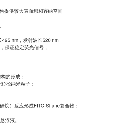
孔结构提供较大表面积和容纳空间；
。
5 nm，发射波长520 nm；
道，保证稳定荧光信号；
结构的形成；
一粒径纳米粒子；
）反应形成FITC-Silane复合物；
相悬浮液。