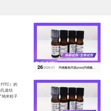
26
/2026-01
丙烯酰氧丙基poss|丙烯酰氧丙基笼型聚倍半硅氧烷-纳米材料分散剂
（FITC）的
的孔道结
了纳米粒子