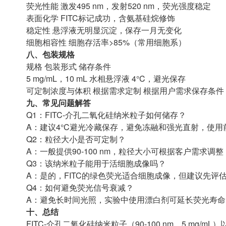
荧光性能 激发495 nm，发射520 nm，荧光强度稳定
表面化学 FITC标记成功，含氨基硅烷修饰
稳定性 悬浮液无明显沉淀，保存一月无变化
细胞相容性 细胞存活率>85%（常用细胞系）
八、包装规格
规格 包装形式 储存条件
5 mg/mL，10 mL 水相悬浮液 4°C，避光保存
可定制浓度与体积 根据需求定制 根据用户需求保存条件
九、常见问题解答
Q1：FITC-介孔二氧化硅纳米粒子如何储存？
A：建议4°C避光冷藏保存，避免冻融和强光直射，使
Q2：粒径大小是否可定制？
A：一般提供90-100 nm，粒径大小可根据客户需求
Q3：该纳米粒子能用于活细胞成像吗？
A：是的，FITC的绿色荧光适合细胞成像，但建议先评
Q4：如何避免荧光信号衰减？
A：避免长时间光照，实验中使用漂白剂可延长荧光寿命
十、总结
FITC-介孔二氧化硅纳米粒子（90-100 nm，5 m