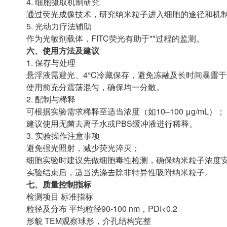
4. 细胞摄取机制研究
通过荧光成像技术，研究纳米粒子进入细胞的途径和机
5. 光动力疗法辅助
作为光敏剂载体，FITC荧光有助于**过程的监测。
六、使用方法及建议
1. 保存与处理
悬浮液需避光、4°C冷藏保存，避免冻融及长时间暴露
使用前充分震荡混匀，确保均一分散。
2. 配制与稀释
可根据实验需求稀释至适当浓度（如10–100 μg/mL）；
建议使用无菌去离子水或PBS缓冲液进行稀释。
3. 实验操作注意事项
避免强光照射，减少荧光淬灭；
细胞实验时建议先做细胞毒性检测，确保纳米粒子浓度
实验结束后，适当洗涤去除非特异性吸附纳米粒子。
七、质量控制指标
检测项目 标准指标
粒径及分布 平均粒径90-100 nm，PDI<0.2
形貌 TEM观察球形，介孔结构完整