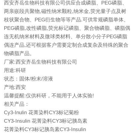
西安齐岳生物科技有限公司供应合成磷脂、PEG磷脂、
两亲嵌段共聚物,磁性纳米颗粒,纳米金,荧光量子点及树
枝状聚合物、PEG衍生物等等产品.可供常规磷脂单体、
PEG磷脂,改性磷脂,荧光标记磷脂、聚合物磷脂、磷脂偶
连无机纳米材料及微球类材料、单分散小分子PEG磷脂
偶连产品,还可根据客户需要定制合成复杂及特殊的聚合
物磷脂产品。
厂家:西安齐岳生物科技有限公司
用途:科研
状态：固体/粉末/溶液
产地:西安
温馨提醒:仅供科研，不能用于人体实验!
相关产品：
Cy3-Inulin 花菁染料CY3标记菊粉
CY3-Insulin 花菁染料CY3标记胰岛素
花菁染料CY3标记胰岛素CY3-Insulin