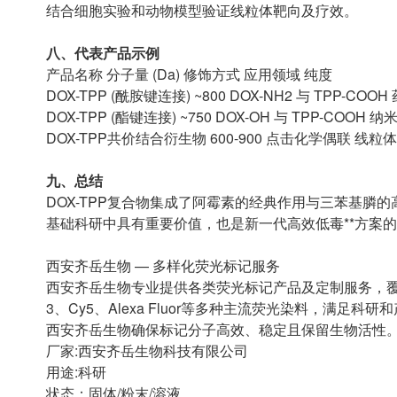
结合细胞实验和动物模型验证线粒体靶向及疗效。
八、代表产品示例
产品名称 分子量 (Da) 修饰方式 应用领域 纯度
DOX-TPP (酰胺键连接) ~800 DOX-NH2 与 TPP-COOH
DOX-TPP (酯键连接) ~750 DOX-OH 与 TPP-COOH 
DOX-TPP共价结合衍生物 600-900 点击化学偶联 线粒体
九、总结
DOX-TPP复合物集成了阿霉素的经典作用与三苯基
基础科研中具有重要价值，也是新一代高效低毒**方案的理
西安齐岳生物 — 多样化荧光标记服务
西安齐岳生物专业提供各类荧光标记产品及定制服务，覆
3、Cy5、Alexa Fluor等多种主流荧光染料，满
西安齐岳生物确保标记分子高效、稳定且保留生物活性
厂家:西安齐岳生物科技有限公司
用途:科研
状态：固体/粉末/溶液