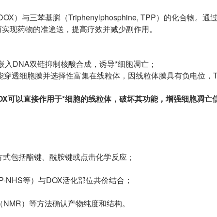
DOX）与三苯基膦（Triphenylphosphine, TPP）的化合物。
而实现药物的准递送，提高疗效并减少副作用。
嵌入DNA双链抑制核酸合成，诱导*细胞凋亡；
，能穿透细胞膜并选择性富集在线粒体，因线粒体膜具有负电位，T
使DOX可以直接作用于*细胞的线粒体，破坏其功能，增强细胞凋亡
方式包括酯键、酰胺键或点击化学反应；
P-NHS等）与DOX活化部位共价结合；
（NMR）等方法确认产物纯度和结构。