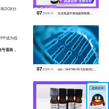
通过将DOX分
07
/2026-01
在光电器件领域披荆斩棘的光电管与光电倍增管材料
PP成为线
信号通路，
07
/2026-01
cas：344796-05-0合铱(III)金属配合物材料