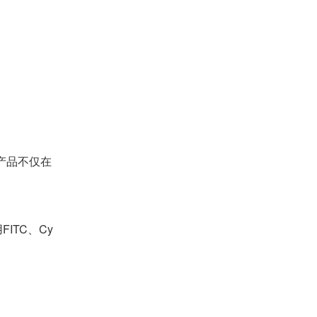
产品不仅在
TC、Cy
。