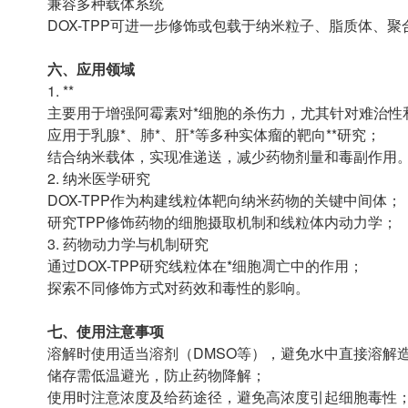
兼容多种载体系统
DOX-TPP可进一步修饰或包载于纳米粒子、脂质体、
六、应用领域
1. **
主要用于增强阿霉素对*细胞的杀伤力，尤其针对难治性
应用于乳腺*、肺*、肝*等多种实体瘤的靶向**研究；
结合纳米载体，实现准递送，减少药物剂量和毒副作用
2. 纳米医学研究
DOX-TPP作为构建线粒体靶向纳米药物的关键中间体；
研究TPP修饰药物的细胞摄取机制和线粒体内动力学；
3. 药物动力学与机制研究
通过DOX-TPP研究线粒体在*细胞凋亡中的作用；
探索不同修饰方式对药效和毒性的影响。
七、使用注意事项
溶解时使用适当溶剂（DMSO等），避免水中直接溶解
储存需低温避光，防止药物降解；
使用时注意浓度及给药途径，避免高浓度引起细胞毒性