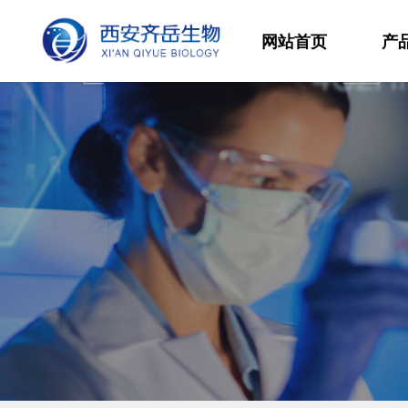
网站首页
产
材
高
生
发
功
分
其