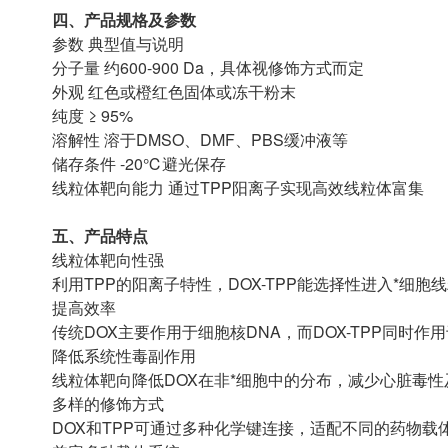
四、产品规格及参数
参数 典型值与说明
分子量 约600-900 Da，具体视修饰方式而定
外观 红色或橙红色固体或冻干粉末
纯度 ≥ 95%
溶解性 溶于DMSO、DMF、PBS缓冲液等
储存条件 -20℃避光保存
线粒体靶向能力 通过TPP阳离子实现高效线粒体富集
五、产品特点
线粒体靶向性强
利用TPP的阳离子特性，DOX-TPP能选择性进入*细
提高效率
传统DOX主要作用于细胞核DNA，而DOX-TPP同时
降低系统性毒副作用
线粒体靶向降低DOX在非*细胞中的分布，减少心脏毒
多样的修饰方式
DOX和TPP可通过多种化学键连接，适配不同的药物载