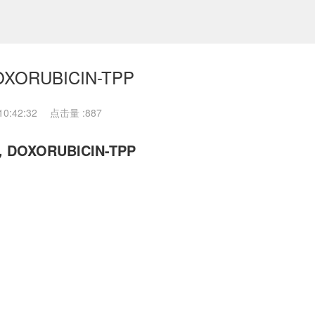
RUBICIN-TPP
0:42:32
点击量 :
887
XORUBICIN-TPP