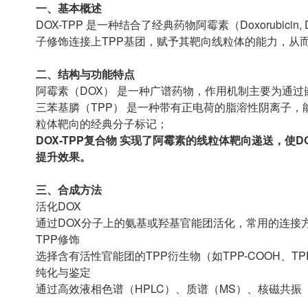
一、基本概述
DOX-TPP 是一种结合了经典药物阿霉素（Doxorubicin, 
子修饰连接上TPP基团，赋予其靶向线粒体的能力，从
二、结构与功能特点
阿霉素（DOX） 是一种广谱药物，作用机制主要为通过
三苯基膦（TPP） 是一种带有正电荷的脂溶性阴离子
粒体靶向的经典分子标记；
DOX-TPP复合物 实现了阿霉素的线粒体靶向递送，
提升效果。
三、合成方法
活化DOX
通过DOX分子上的氨基或羟基官能团活化，常用的连接
TPP修饰
选择含有活性官能团的TPP衍生物（如TPP-COOH、TP
纯化与鉴定
通过高效液相色谱（HPLC）、质谱（MS）、核磁共振