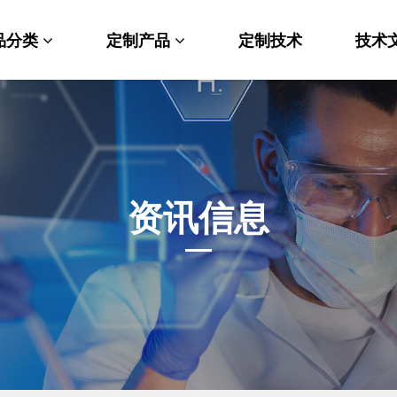
品分类
定制产品
定制技术
技术
料科学
纳米材料定制
端化学
PEG衍生物
命科学
荧光标记定制
资讯信息
光材料
MOF材料定制
能性化学
小分子定制
析化学
多肽定制
他产品
其他材料定制