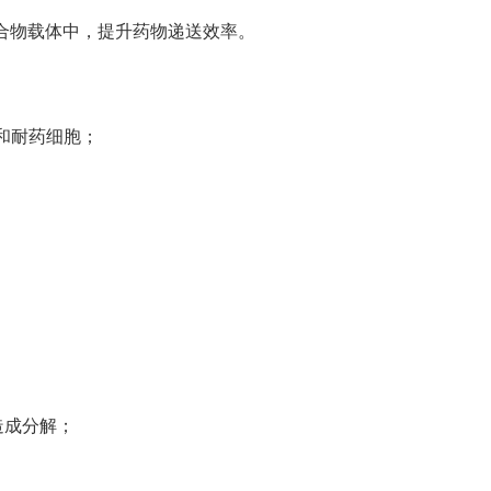
聚合物载体中，提升药物递送效率。
和耐药细胞；
。
造成分解；
；