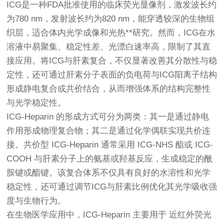
ICG是一种FDA批准使用的临床荧光显像剂，激发波长约
为780 nm，发射波长约为820 nm，能穿透较深的生物组
织层，适合体内光学成像和光热**研究。然而，ICG在水
溶液中易聚集、稳定性差、光漂白速率高，限制了其直
接应用。将ICG与肝素复合，不仅显著改善其分散性与稳
定性，还可通过肝素分子表面的负电荷与ICG阳离子结构
形成静电复合或共价结合，从而增强体系的结构完整性
与光学稳定性。
ICG-Heparin 的形成方式可分为两类：其一是通过静电
作用形成物理复合物；其二是通过化学偶联实现共价连
接。共价型 ICG-Heparin 通常采用 ICG-NHS 酯或 ICG-
COOH 与肝素分子上的氨基或羟基反应，生成稳定的酰
胺键或酯键。该复合体系不仅具有良好的水溶性和光学
稳定性，还可通过调节ICG与肝素比例优化其光学吸收强
度与生物行为。
在生物医学应用中，ICG-Heparin 主要用于 近红外荧光