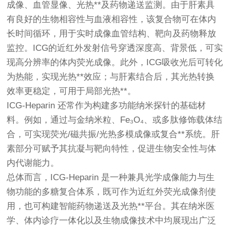
成像、血管显像、光热**及药物递送监测。由于肝素具
有良好的生物相容性与血液相容性，该复合物可在体内
长时间循环，用于实时成像血管结构、靶向及药物释放
监控。ICG的近红外发射信号穿透深度高、背景低，可实
现高分辨率的体内荧光成像。此外，ICG吸收光后可转化
为热能，实现光热**效应；与肝素结合后，其光热转换
效率更稳定，可用于局部光热**。
ICG-Heparin 还常作为构建多功能纳米探针的基础材
料。例如，通过与金纳米粒、Fe₃O₄、或多肽修饰载体结
合，可实现荧光/磁共振/光热多模成像或复合**系统。肝
素部分可赋予其抗凝与靶向特性，促进生物安全性与体
内代谢能力。
总体而言，ICG-Heparin 是一种兼具光学成像能力与生
物功能的多糖复合体系，既可作为近红外荧光成像剂使
用，也可构建智能药物递送及光热**平台。其在纳米医
学、体内诊疗一体化以及生物成像技术中均展现出广泛