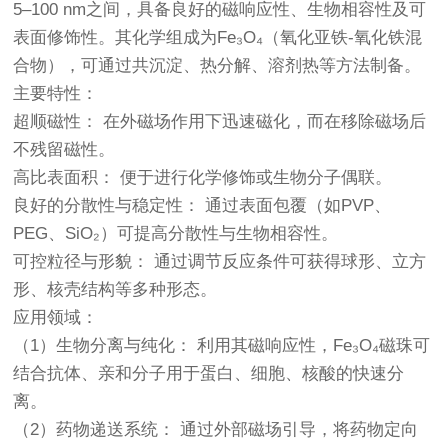
5–100 nm之间，具备良好的磁响应性、生物相容性及可
表面修饰性。其化学组成为Fe₃O₄（氧化亚铁-氧化铁混
合物），可通过共沉淀、热分解、溶剂热等方法制备。
主要特性：
超顺磁性： 在外磁场作用下迅速磁化，而在移除磁场后
不残留磁性。
高比表面积： 便于进行化学修饰或生物分子偶联。
良好的分散性与稳定性： 通过表面包覆（如PVP、
PEG、SiO₂）可提高分散性与生物相容性。
可控粒径与形貌： 通过调节反应条件可获得球形、立方
形、核壳结构等多种形态。
应用领域
：
（1）生物分离与纯化： 利用其磁响应性，Fe₃O₄磁珠可
结合抗体、亲和分子用于蛋白、细胞、核酸的快速分
离。
（2）药物递送系统： 通过外部磁场引导，将药物定向