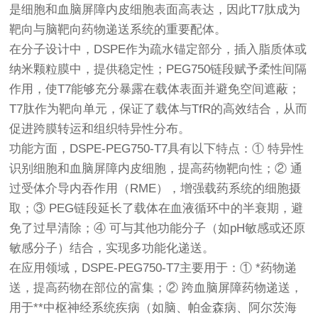
是细胞和血脑屏障内皮细胞表面高表达，因此T7肽成为
靶向与脑靶向药物递送系统的重要配体。
在分子设计中，DSPE作为疏水锚定部分，插入脂质体或
纳米颗粒膜中，提供稳定性；PEG750链段赋予柔性间隔
作用，使T7能够充分暴露在载体表面并避免空间遮蔽；
T7肽作为靶向单元，保证了载体与TfR的高效结合，从而
促进跨膜转运和组织特异性分布。
功能方面，DSPE-PEG750-T7具有以下特点：① 特异性
识别细胞和血脑屏障内皮细胞，提高药物靶向性；② 通
过受体介导内吞作用（RME），增强载药系统的细胞摄
取；③ PEG链段延长了载体在血液循环中的半衰期，避
免了过早清除；④ 可与其他功能分子（如pH敏感或还原
敏感分子）结合，实现多功能化递送。
在应用领域，DSPE-PEG750-T7主要用于：① *药物递
送，提高药物在部位的富集；② 跨血脑屏障药物递送，
用于**中枢神经系统疾病（如脑、帕金森病、阿尔茨海