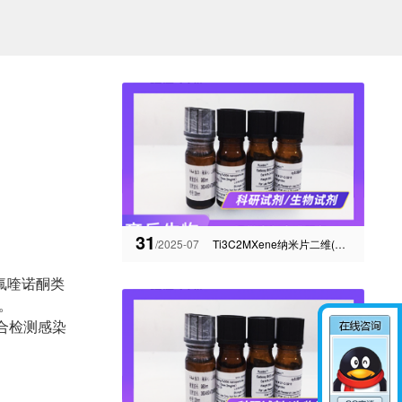
31
/2025-07
Ti3C2MXene纳米片二维(迈科烯)材料齐岳供应
谱氟喹诺酮类
。
合检测感染