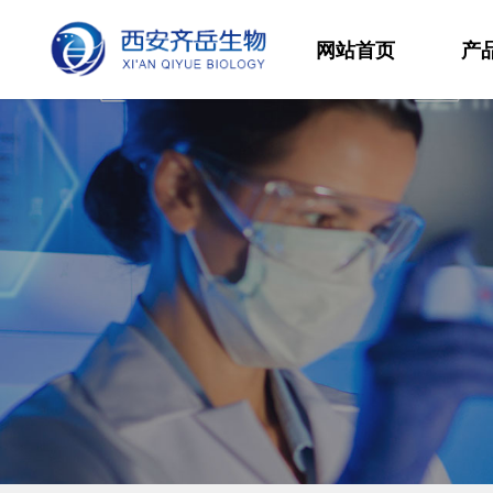
网站首页
产
材
高
生
发
功
分
其