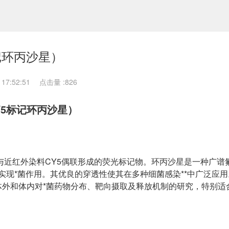
5标记环丙沙星）
17:52:51
点击量 :
826
料CY5标记环丙沙星）
floxacin）与近红外染料CY5偶联形成的荧光标记物。环丙沙星是一种广
来实现*菌作用。其优良的穿透性使其在多种细菌感染**中广泛应用
体外和体内对*菌药物分布、靶向摄取及释放机制的研究，特别适