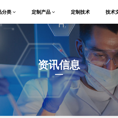
品分类
定制产品
定制技术
技术
料科学
纳米材料定制
端化学
PEG衍生物
命科学
荧光标记定制
资讯信息
光材料
MOF材料定制
能性化学
小分子定制
析化学
多肽定制
他产品
其他材料定制