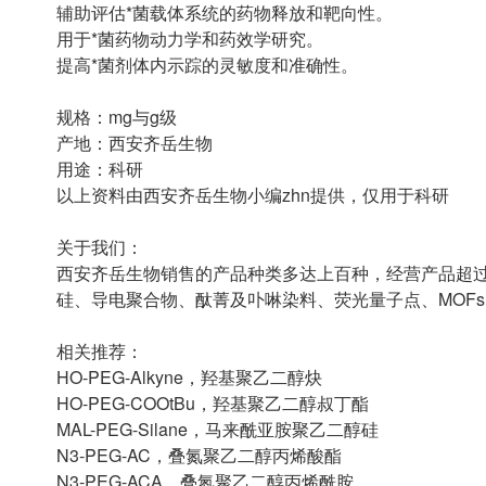
辅助评估*菌载体系统的药物释放和靶向性。
用于*菌药物动力学和药效学研究。
提高*菌剂体内示踪的灵敏度和准确性。
规格：mg与g级
产地：西安齐岳生物
用途：科研
以上资料由西安齐岳生物小编zhn提供，仅用于科研
关于我们：
西安齐岳生物销售的产品种类多达上百种，经营产品超过
硅、导电聚合物、酞菁及卟啉染料、荧光量子点、MOF
相关推荐：
HO-PEG-Alkyne，羟基聚乙二醇炔
HO-PEG-COOtBu，羟基聚乙二醇叔丁酯
MAL-PEG-Silane，马来酰亚胺聚乙二醇硅
N3-PEG-AC，叠氮聚乙二醇丙烯酸酯
N3-PEG-ACA，叠氮聚乙二醇丙烯酰胺