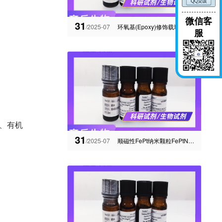
微信客
31
/2025-07
环氧基(Epoxy)修饰载玻片/生物芯片的用途
服
、有机
31
/2025-07
顺磁性FePt纳米颗粒FePtNanoparticles用于核磁造影