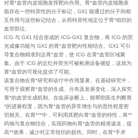
对胃*血管内皮细胞发挥靶向作用。胃*血管内皮细胞表
面存在一些特异性的分子标记，GX1 能通过的分子间相
互作用与这些标记结合，从而特异性地定位于胃*组织的
血管部位。
ICG 与 GX1 结合形成的 ICG-GX1 复合物，将 ICG 的荧
光成像功能与 GX1 的胃*血管靶向性相结合。GX1 可引
导复合物精准到达胃*血管，使 ICG 在胃*血管区域聚
集。由于 ICG 的近红外荧光可被检测设备捕捉，这就为
胃*血管的可视化提供了可能。
该复合物在胃*研究和诊疗中作用显著。在基础研究中，
可用于观察胃*血管的生成、分布及发展变化，深入探究
胃*的血管生成机制。在临床诊断上，能帮助医生判断胃
*的进展程度，因为胃*血管的异常增生与的恶性程度密
切相关。在胃***中，可利用其靶向胃*血管的特性，将**
药物与复合物结合，实现药物向胃*血管的精准递送，提
高**效果，减少对正常组织的损伤。同时，在胃*手术