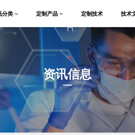
品分类
定制产品
定制技术
技术
料科学
纳米材料定制
端化学
PEG衍生物
命科学
荧光标记定制
资讯信息
光材料
MOF材料定制
能性化学
小分子定制
析化学
多肽定制
他产品
其他材料定制