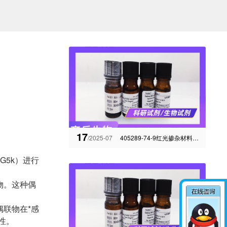
17
/2025-07
405289-74-9红光掺杂材料-有机磷光掺杂材料
G5k）进行
物。这种偶
偶联物在*感
性。