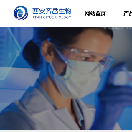
网站首页
产
材
高
生
发
功
分
其