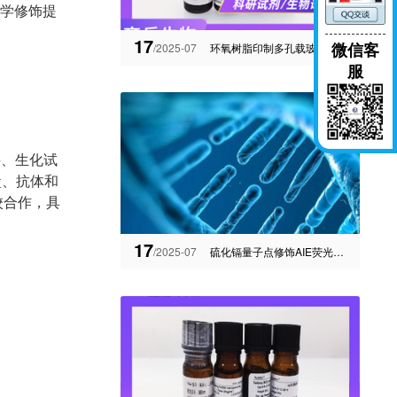
化学修饰提
17
微信客
/2025-07
环氧树脂印制多孔载玻片；环氧化玻片的应用
服
料、生化试
盒、抗体和
校合作，具
17
/2025-07
硫化镉量子点修饰AIE荧光探针分子