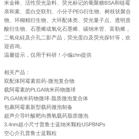
米金棒、活性荧光染料、荧光标记的葡聚糖BSA和链霉
亲和素、蛋白交联剂、小分子PEG衍生物、树枝状聚合
物、环糊精衍生物、大环配体类、荧光量子点、透明质
酸衍生物、石墨烯或氧化石墨烯、碳纳米管、富勒烯，
二氧化硅及介孔二影产品，荧光蛋白及荧光探针等，欢
迎咨询。
温馨提示，仅用于科研！小编zhn提供
相关产品：
双配体阿霉素前药-微泡复合物
载阿霉素的PLGA纳米药物微球
PLGA纳米药物微球-脂质微泡复合体
包裹阿霉素新型载药微泡制备
超声介导叶酸靶向携氧载药脂质微泡
3.4nm超小尺寸普鲁士蓝纳米颗粒USPBNPs
空心介孔普鲁士蓝颗粒