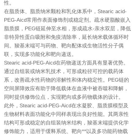
性。
在脂质体、脂质纳米颗粒和乳化体系中，Stearic acid-
PEG-Aicd常用作表面修饰剂或稳定剂。疏水硬脂酸嵌入
脂质膜，PEG链延伸至水相，形成疏水-亲水双层，降低
非特异性蛋白吸附和免疫清除率，延长纳米载体循环时
间。羧基末端可与药物、靶向配体或生物活性分子偶
联，实现多功能化和靶向递送。
Stearic acid-PEG-Aicd在药物递送方面具有显著优势。
通过自组装或纳米乳技术，可形成粒径可控的载药体
系，改善疏水性药物的溶解性和体内稳定性。PEG链的
空间屏障效应有助于降低载体在血液中被吞噬和降解，
同时提供修饰位点，实现靶向或多药物载体的设计。
此外，Stearic acid-PEG-Aicd在水凝胶、脂质膜模型及
生物材料表面功能化中同样表现出良好性能。其两亲性
结构可形成稳定的自组装纳米结构，羧基末端提供化学
修饰能力，适用于缓释系统、靶向**以及多功能药物载