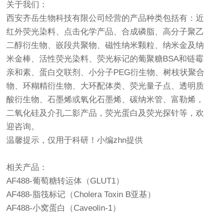
关于我们：
西安齐岳生物科技有限公司经营的产品种类包括有：近
红外荧光染料、点击化学产品、合成磷脂、高分子聚乙
二醇衍生物、嵌段共聚物、磁性纳米颗粒、纳米金及纳
米金棒、活性荧光染料、荧光标记的葡聚糖BSA和链霉
亲和素、蛋白交联剂、小分子PEG衍生物、树枝状聚合
物、环糊精衍生物、大环配体类、荧光量子点、透明质
酸衍生物、石墨烯或氧化石墨烯、碳纳米管、富勒烯，
二氧化硅及介孔二影产品，荧光蛋白及荧光探针等，欢
迎咨询。
温馨提示，仅用于科研！小编zhn提供
相关产品：
AF488-葡萄糖转运体（GLUT1）
AF488-脂筏标记（Cholera Toxin B亚基）
AF488-小窝蛋白（Caveolin-1）