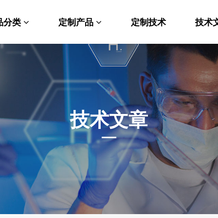
品分类
定制产品
定制技术
技术
料科学
纳米材料定制
端化学
PEG衍生物
命科学
荧光标记定制
技术文章
光材料
MOF材料定制
能性化学
小分子定制
析化学
多肽定制
他产品
其他材料定制