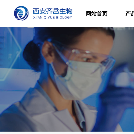
网站首页
产
材
高
生
发
功
分
其