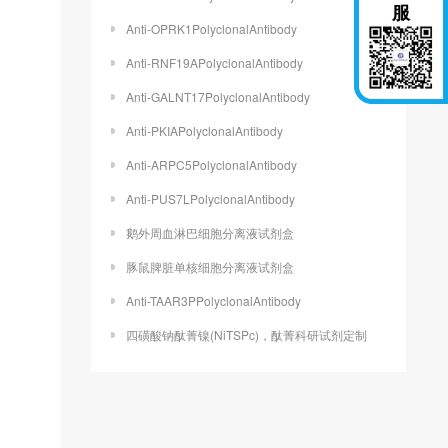
服
Anti-OPRK1PolyclonalAntibody
Anti-RNF19APolyclonalAntibody
Anti-GALNT17PolyclonalAntibody
Anti-PKIAPolyclonalAntibody
Anti-ARPC5PolyclonalAntibody
Anti-PUS7LPolyclonalAntibody
鹅外周血淋巴细胞分离液试剂盒
豚鼠脾脏单核细胞分离液试剂盒
Anti-TAAR3PPolyclonalAntibody
四磺酸钠酞菁镍(NiTSPc)，酞菁科研试剂定制