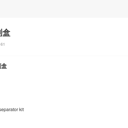
剂盒
：
61
剂盒
parator kit