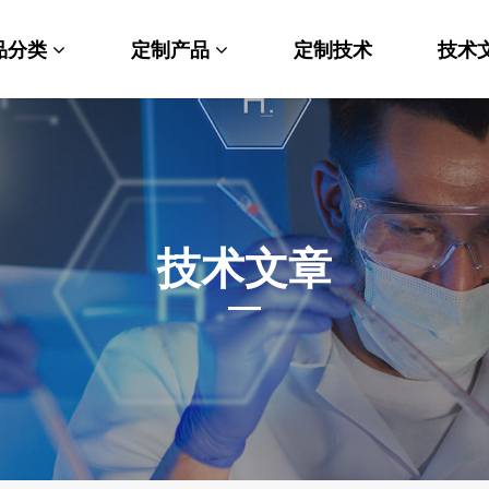
品分类
定制产品
定制技术
技术
料科学
纳米材料定制
端化学
PEG衍生物
命科学
荧光标记定制
技术文章
光材料
MOF材料定制
能性化学
小分子定制
析化学
多肽定制
他产品
其他材料定制