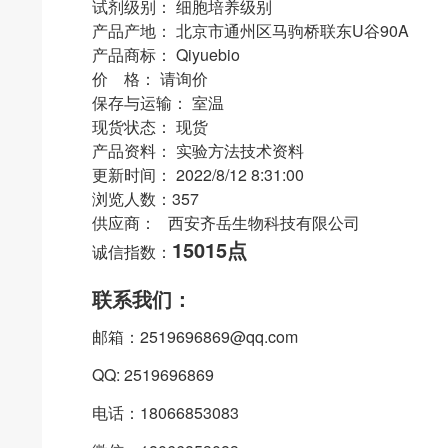
试剂级别： 细胞培养级别
产品产地： 北京市通州区马驹桥联东U谷90A
产品商标： Qiyuebio
价 格： 请询价
保存与运输： 室温
现货状态： 现货
产品资料： 实验方法技术资料
更新时间： 2022/8/12 8:31:00
浏览人数：357
供应商： 西安齐岳生物科技有限公司
15015点
诚信指数：
联系我们：
邮箱：2519696869@qq.com
QQ: 2519696869
电话：18066853083