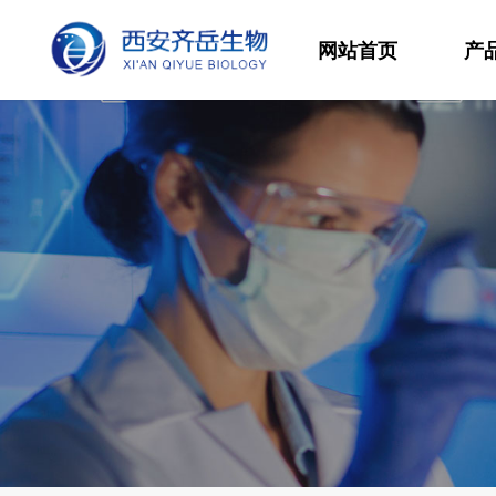
网站首页
产
材
高
生
发
功
分
其