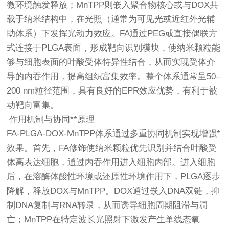
微环境触发释放；MnTPP则嵌入聚合物核心或与DOX共
载于纳米结构中，在光照（通常为可见光或近红外光辅
助体系）下发挥光动力效应。FA通过PEG或直接偶联方
式连接于PLGA表面，形成靶向识别模块，使纳米颗粒能
够与细胞表面的叶酸受体特异性结合，从而实现受体介
导的内吞作用，提高组织富集效率。整个体系通常呈50–
200 nm粒径范围，具有良好的EPR效应优势，有利于被
动靶向富集。
作用机制与协同**原理
FA-PLGA-DOX-MnTPP体系通过多重协同机制实现增强*
效果。首先，FA修饰使纳米颗粒优先识别并结合叶酸受
体高表达细胞，通过内吞作用进入细胞内部。进入细胞
后，在溶酶体酸性环境或还原性环境作用下，PLGA逐步
降解，释放DOX与MnTPP。DOX通过嵌入DNA双链，抑
制DNA复制与RNA转录，从而诱导细胞周期阻滞与凋
亡；MnTPP在特定波长光照射下激发产生单线态氧