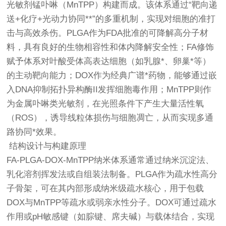
光敏剂锰卟啉（MnTPP）构建而成。该体系通过“靶向递
送+化疗+光动力协同**”的多重机制，实现对细胞的准打
击与高效杀伤。PLGA作为FDA批准的可降解高分子材
料，具有良好的生物相容性和体内降解安全性；FA修饰
赋予体系对叶酸受体高表达细胞（如乳腺*、卵巢*等）
的主动靶向能力；DOX作为经典广谱*药物，能够通过嵌
入DNA抑制拓扑异构酶II发挥细胞毒作用；MnTPP则作
为金属卟啉类光敏剂，在光照条件下产生大量活性氧
（ROS），诱导线粒体损伤与细胞凋亡，从而实现多通
路协同*效果。
结构设计与构建原理
FA-PLGA-DOX-MnTPP纳米体系通常通过纳米沉淀法、
乳化溶剂挥发法或自组装法制备。PLGA作为疏水性高分
子骨架，可在其内部形成纳米级疏水核心，用于包载
DOX与MnTPP等疏水或弱亲水性分子。DOX可通过疏水
作用或pH敏感键（如腙键、席夫碱）与载体结合，实现