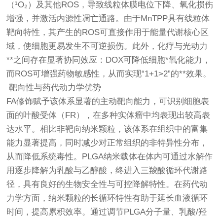
（¹O₂）及其他ROS，导致线粒体膜电位下降、氧化损伤
增强，并激活内源性凋亡通路。由于MnTPP具有线粒体
靶向特性，其产生的ROS可直接作用于能量代谢核心区
域，使细胞更易发生不可逆损伤。此外，化疗与光动力
**之间存在显著协同效应：DOX可降低细胞*氧化能力，
而ROS可增强药物敏感性，从而实现“1+1>2”的**效果。
靶向性与药代动力学优势
FA修饰赋予该体系显著的主动靶向能力，可识别细胞表
面的叶酸受体（FR），在多种实体瘤中均表现出较高表
达水平。相比非靶向纳米颗粒，该体系在组织中的富集
能力显著提高，同时减少对正常组织的非特异性分布，
从而降低系统毒性。PLGA纳米载体在体内可通过水解作
用逐步降解为乳酸与乙醇酸，终进入三羧酸循环代谢路
径，具有良好的生物安全性与可控降解特性。在药代动
力学方面，纳米颗粒的长循环特性有助于延长血液循环
时间，提高累积效率。通过调节PLGA分子量、乳酸/羟