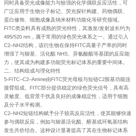
同时具备荧光成像能力与较强的化学偶联反应活性，可
广泛应用于生物分子标记、荧光探针构建、药物偶联、
蛋白修饰、细胞成像及纳米材料功能化等研究领域。
FITC类染料具有成熟的荧光特性，其激发/发射波长约为
495/520 nm，属于常用的绿色荧光体系之一。通过引入
C2–NH2结构，该衍生物在保持FITC高量子产率的同时
增强了与羧基、活化酯 NHS、异氰酸酯等基团的反应能
力，使其成为构建多功能荧光标记体系的重要中间体。
二、结构组成与理化特性
5-FITC–C2–Amine由FITC荧光母核与短链C2胺基功能连
接臂组成。FITC部分提供稳定的绿色荧光信号，具有高
灵敏度、低背景干扰及良好的成像稳定性，适用于细胞
及分子水平检测。
C2–NH2短链结构赋予分子较高反应活性，使其能够快速
参与偶联反应，例如与羧基活化酯、醛基或环氧基结构
发生共价结合。这种设计显著提高了其在生物标记体系