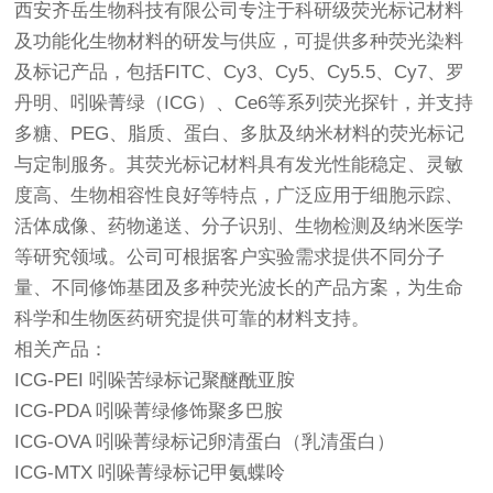
西安齐岳生物科技有限公司专注于科研级荧光标记材料
及功能化生物材料的研发与供应，可提供多种荧光染料
及标记产品，包括FITC、Cy3、Cy5、Cy5.5、Cy7、罗
丹明、吲哚菁绿（ICG）、Ce6等系列荧光探针，并支持
多糖、PEG、脂质、蛋白、多肽及纳米材料的荧光标记
与定制服务。其荧光标记材料具有发光性能稳定、灵敏
度高、生物相容性良好等特点，广泛应用于细胞示踪、
活体成像、药物递送、分子识别、生物检测及纳米医学
等研究领域。公司可根据客户实验需求提供不同分子
量、不同修饰基团及多种荧光波长的产品方案，为生命
科学和生物医药研究提供可靠的材料支持。
相关产品：
ICG-PEI 吲哚苦绿标记聚醚酰亚胺
ICG-PDA 吲哚菁绿修饰聚多巴胺
ICG-OVA 吲哚菁绿标记卵清蛋白（乳清蛋白）
ICG-MTX 吲哚菁绿标记甲氨蝶呤