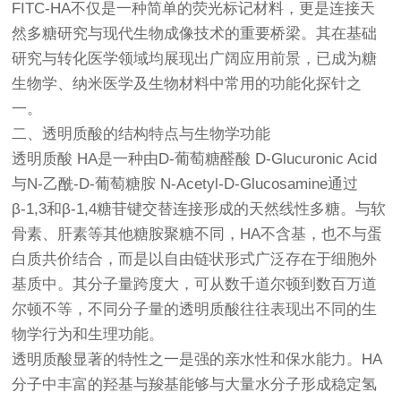
FITC-HA不仅是一种简单的荧光标记材料，更是连接天
然多糖研究与现代生物成像技术的重要桥梁。其在基础
研究与转化医学领域均展现出广阔应用前景，已成为糖
生物学、纳米医学及生物材料中常用的功能化探针之
一。
二、透明质酸的结构特点与生物学功能
透明质酸 HA是一种由D-葡萄糖醛酸 D-Glucuronic Acid
与N-乙酰-D-葡萄糖胺 N-Acetyl-D-Glucosamine通过
β-1,3和β-1,4糖苷键交替连接形成的天然线性多糖。与软
骨素、肝素等其他糖胺聚糖不同，HA不含基，也不与蛋
白质共价结合，而是以自由链状形式广泛存在于细胞外
基质中。其分子量跨度大，可从数千道尔顿到数百万道
尔顿不等，不同分子量的透明质酸往往表现出不同的生
物学行为和生理功能。
透明质酸显著的特性之一是强的亲水性和保水能力。HA
分子中丰富的羟基与羧基能够与大量水分子形成稳定氢