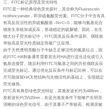
三、FITC标记原理及荧光特性
FITC是一种经典绿色荧光探针，其全称为Fluorescein
Isothiocyanate，即异硫氰酸荧光素。FITC分子中含有具
有高反应活性的异硫氰酸基 –N=C=S，能够与氨基化合
物发生亲核加成反应，形成稳定的硫脲键。因此，在生
物大分子荧光标记中，FITC因其反应条件温和、偶联效
率较高及荧光性质稳定而被广泛应用。
由于天然透明质酸分子中缺乏足够活性的氨基位点，因
此FITC-HA制备通常需要首先对HA进行适当活化或引入
氨基连接臂。随后利用FITC与氨基之间的共价偶联反应
完成荧光标记。通过优化反应条件与标记比例，可以在
尽可能保留HA天然结构与生物活性的基础上，实现稳定
荧光修饰。
FITC具有典型绿色荧光特征，其激发波长约为488nm，
发射波长约为520nm，在蓝光激发条件下能够产生明亮
清晰的绿色荧光信号。由于其量子产率较高、检测灵敏