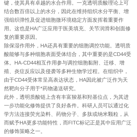
键，使其具有卓越的水合作用。一克透明质酸理论上可
结合数百倍以上的水分，因此在维持组织水分平衡、增
强组织弹性及促进细胞微环境稳定方面发挥着重要作
用。这也是HA广泛应用于医美填充、关节润滑和创面修
复的重要原因。
除保湿作用外，HA还具有重要的细胞调控功能。透明质
酸能够与多种细胞表面受体结合，其中重要的是CD44受
体。HA-CD44相互作用参与调控细胞黏附、迁移、增
殖、炎症反应以及侵袭等多种生物学过程。在组织中，
由于CD44受体常呈高表达状态，HA因此被广泛作为天
然靶向分子用于*药物递送研究。
此外，透明质酸链上含有丰富羧基和羟基位点，为其进
一步功能化修饰提供了良好条件。科研人员可以通过化
学方法连接荧光染料、药物分子、多肽或纳米颗粒，从
而赋予HA更多功能特性，而FITC标记正是其中应用广泛
的修饰策略之一。