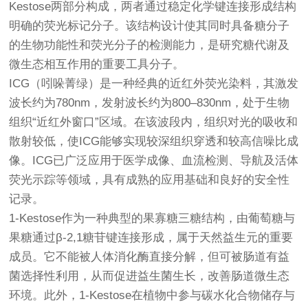
Kestose两部分构成，两者通过稳定化学键连接形成结构
明确的荧光标记分子。该结构设计使其同时具备糖分子
的生物功能性和荧光分子的检测能力，是研究糖代谢及
微生态相互作用的重要工具分子。
ICG（吲哚菁绿）是一种经典的近红外荧光染料，其激发
波长约为780nm，发射波长约为800–830nm，处于生物
组织“近红外窗口”区域。在该波段内，组织对光的吸收和
散射较低，使ICG能够实现较深组织穿透和较高信噪比成
像。ICG已广泛应用于医学成像、血流检测、导航及活体
荧光示踪等领域，具有成熟的应用基础和良好的安全性
记录。
1-Kestose作为一种典型的果寡糖三糖结构，由葡萄糖与
果糖通过β-2,1糖苷键连接形成，属于天然益生元的重要
成员。它不能被人体消化酶直接分解，但可被肠道有益
菌选择性利用，从而促进益生菌生长，改善肠道微生态
环境。此外，1-Kestose在植物中参与碳水化合物储存与