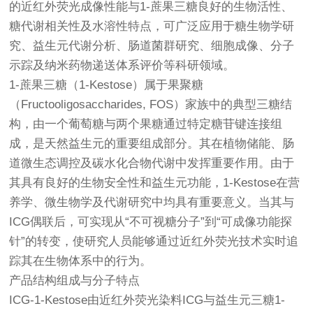
的近红外荧光成像性能与1-蔗果三糖良好的生物活性、
糖代谢相关性及水溶性特点，可广泛应用于糖生物学研
究、益生元代谢分析、肠道菌群研究、细胞成像、分子
示踪及纳米药物递送体系评价等科研领域。
1-蔗果三糖（1-Kestose）属于果聚糖
（Fructooligosaccharides, FOS）家族中的典型三糖结
构，由一个葡萄糖与两个果糖通过特定糖苷键连接组
成，是天然益生元的重要组成部分。其在植物储能、肠
道微生态调控及碳水化合物代谢中发挥重要作用。由于
其具有良好的生物安全性和益生元功能，1-Kestose在营
养学、微生物学及代谢研究中均具有重要意义。当其与
ICG偶联后，可实现从“不可视糖分子”到“可成像功能探
针”的转变，使研究人员能够通过近红外荧光技术实时追
踪其在生物体系中的行为。
产品结构组成与分子特点
ICG-1-Kestose由近红外荧光染料ICG与益生元三糖1-