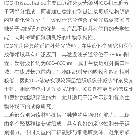
ICG-Trisaccharide主要由近红外荧光染料ICG和三糖分
子两部分组成，两者通过稳定化学键连接形成结构明确
的功能化荧光分子。该设计充分结合了荧光成像技术与
糖分子功能研究的优势，使产品不仅具有优良的光学性
能，同时保留低聚糖良好的生物学特性。
ICG作为经典的近红外荧光染料，在生命科学研究和医学
成像领域具有广泛应用。其激发波长通常位于780nm附
近，发射波长约为800–830nm，属于生物近红外窗口区
域。在该波长范围内，生物组织对光的吸收和散射相对
较低，因此ICG能够实现较深层组织成像并减少背景荧光
干扰。相比传统可见光荧光染料，ICG具有更高的信噪比
和更好的组织穿透能力，尤其适用于活体示踪和复杂生
物环境下的成像研究。
三糖部分则为该材料提供了独特的生物识别能力。三糖
由多个羟基和糖苷键组成，具有良好的亲水性和分子识
别潜力。不同类型的三糖能够与细胞膜受体、凝集素或