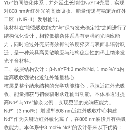
Yb³⁺协同敏化体系，并外延生长惰性NaYF4壳层，实现
对808 nm近红外光的高效吸收、能量传递与稳定近红外
二区（NIR-II）发射输出。
该材料在“增强吸收能力”与“保持发光稳定性”之间进行了
结构优化设计，相较低掺杂体系具有更强的光响应能
力，同时通过外壳层有效抑制浓度猝灭与表面非辐射跃
迁，是一种兼具高灵敏响应与结构稳定性的稀土纳米发
光平台材料。
二、核层结构设计：β-NaYF4:3 mol%Nd, 1 mol%Yb构
建高吸收强敏化近红外能量核心
核层是整个纳米结构的光学功能核心，承担近红外光吸
收、能量捕获与初级辐射跃迁输出功能。本体系通过提
高Nd³⁺与Yb³⁺掺杂比例，实现更强的光响应能力。
Nd³⁺（3 mol%）增强型808 nm近红外吸收中心构建
Nd³⁺作为关键近红外敏化离子，在808 nm波段具有强吸
收能力。本体系中3 mol% Nd³⁺的设计带来以下优势：