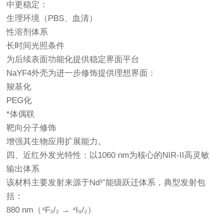
中更稳定：
生理环境（PBS、血清）
性溶剂体系
长时间光照条件
为后续表面功能化提供稳定界面平台
NaYF4外壳为进一步修饰提供理想界面：
羧基化
PEG化
*体偶联
靶向分子修饰
增强其生物应用扩展能力。
四、近红外发光特性：以1060 nm为核心的NIR-II高灵敏
输出体系
该材料主要发射来源于Nd³⁺能级跃迁体系，典型发射包
括：
880 nm（⁴F₃/₂ → ⁴I₉/₂）