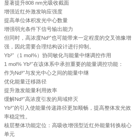
显著提升808 nm光吸收截面
增强近红外激发响应强度
提高单位体积发光中心数量
增强弱光条件下信号输出能力
但同时，高浓度Nd³⁺也可能带来一定程度的交叉弛豫增
强，因此需要合理结构设计进行抑制。
Yb³⁺（1 mol%）协同敏化与能量中继调控作用
1 mol% Yb³⁺在该体系中承担重要的能量调控功能：
作为Nd³⁺与发光中心之间的能量中继
优化能量迁移路径
提升激发能量利用效率
缓解Nd³⁺高浓度引发的局域猝灭
Yb³⁺的引入使能量传递路径更加顺畅，提高整体发光效
率稳定性。
核层整体功能定位：高吸收增强型近红外能量转换核心
单元