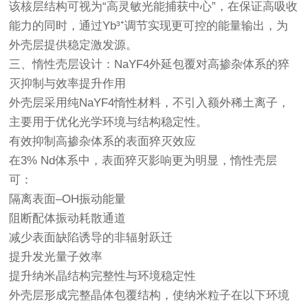
该核层结构可视为“高灵敏光能捕获中心”，在保证高吸收
能力的同时，通过Yb³⁺调节实现更可控的能量输出，为
外壳层提供稳定激发源。
三、惰性壳层设计：NaYF4外延包覆对高掺杂体系的猝
灭抑制与效率提升作用
外壳层采用纯NaYF4惰性材料，不引入额外稀土离子，
主要用于优化光学环境与结构稳定性。
有效抑制高掺杂体系的表面猝灭效应
在3% Nd体系中，表面猝灭影响更为明显，惰性壳层
可：
隔离表面–OH振动能量
阻断配体振动耗散通道
减少表面缺陷诱导的非辐射跃迁
提升发光量子效率
提升纳米晶结构完整性与环境稳定性
外壳层形成完整晶体包覆结构，使纳米粒子在以下环境