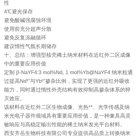
性
4℃避光保存
避免酸碱强腐蚀环境
使用前充分超声分散
避免反复冻融循环
建议惰性气氛长期储存
十、总结：增强型核壳稀土纳米材料在近红外二区成像
中的重要应用价值
定制 β-NaYF4:3 mol%Nd, 1 mol%Yb@NaYF4 纳米粒通
过提高Nd³⁺与Yb³⁺掺杂比例，实现了更强的近红外吸收
能力，同时通过惰性外壳结构有效抑制高掺杂体系的猝
灭效应。
该材料在近红外二区生物成像、光热**、光学传感及纳
米光电子器件领域具有重要应用价值，是一种兼具高灵
敏响应与高稳定输出性能的稀土纳米发光平台材料。
西安齐岳生物科技有限公司专业提供高品质上转换纳米