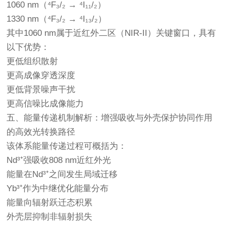
1060 nm（⁴F₃/₂ → ⁴I₁₁/₂）
1330 nm（⁴F₃/₂ → ⁴I₁₃/₂）
其中1060 nm属于近红外二区（NIR-II）关键窗口，具有
以下优势：
更低组织散射
更高成像穿透深度
更低背景噪声干扰
更高信噪比成像能力
五、能量传递机制解析：增强吸收与外壳保护协同作用
的高效光转换路径
该体系能量传递过程可概括为：
Nd³⁺强吸收808 nm近红外光
能量在Nd³⁺之间发生局域迁移
Yb³⁺作为中继优化能量分布
能量向辐射跃迁态积累
外壳层抑制非辐射损失