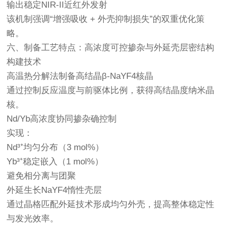
输出稳定NIR-II近红外发射
该机制强调“增强吸收 + 外壳抑制损失”的双重优化策
略。
六、制备工艺特点：高浓度可控掺杂与外延壳层密结构
构建技术
高温热分解法制备高结晶β-NaYF4核晶
通过控制反应温度与前驱体比例，获得高结晶度纳米晶
核。
Nd/Yb高浓度协同掺杂确控制
实现：
Nd³⁺均匀分布（3 mol%）
Yb³⁺稳定嵌入（1 mol%）
避免相分离与团聚
外延生长NaYF4惰性壳层
通过晶格匹配外延技术形成均匀外壳，提高整体稳定性
与发光效率。