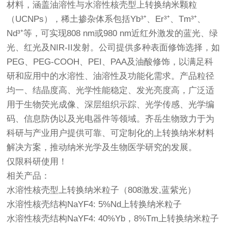
材料，涵盖油溶性与水溶性核壳型上转换纳米颗粒
（UCNPs），稀土掺杂体系包括Yb³⁺、Er³⁺、Tm³⁺、
Nd³⁺等，可实现808 nm或980 nm近红外激发的蓝光、绿
光、红光及NIR-II发射。公司提供多种表面修饰选择，如
PEG、PEG-COOH、PEI、PAA及油酸修饰，以满足科
研和应用中的水溶性、油溶性及功能化需求。产品粒径
均一、结晶度高、光学性能稳定、发光亮度高，广泛适
用于生物荧光成像、深层组织示踪、光学传感、光学编
码、信息防伪以及光电器件等领域。齐岳生物致力于为
科研与产业用户提供可靠、可定制化的上转换纳米材料
解决方案，推动纳米光学及生物医学研究的发展。
仅限科研使用！
相关产品：
水溶性核壳型上转换纳米粒子（808激发,蓝紫光）
水溶性核壳结构NaYF4: 5%Nd上转换纳米粒子
水溶性核壳结构NaYF4: 40%Yb，8%Tm上转换纳米粒子