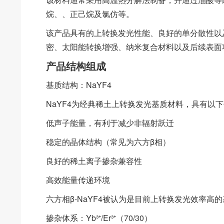
烷、、正己烷及氯仿等。
该产品具有的上转换发光性能、良好的单分散性以
密、太阳能转换增强、纳米复合材料以及后续表面
产品结构组成
基质结构：NaYF4
NaYF4为经典稀土上转换发光基质材料，具有以
低声子能量，有利于减少非辐射跃迁
稳定的晶体结构（常见为六方β相）
良好的稀土离子掺杂兼容性
高效能量传递环境
六方相β-NaYF4被认为是目前上转换发光效率高
掺杂体系：Yb³⁺/Er³⁺（70/30）