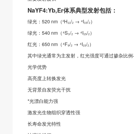
NaYF4:Yb,Er体系典型发射包括：
绿光：520 nm（²H₁₁/₂ → ⁴I₁₅/₂）
绿光：540 nm（⁴S₃/₂ → ⁴I₁₅/₂）
红光：650 nm（⁴F₉/₂ → ⁴I₁₅/₂）
其中绿光通常为主发射，红光强度可通过掺杂比例
光学优势
高亮度上转换发光
无背景自发荧光干扰
*光漂白能力强
激发光生物组织穿透性强
长寿命发光特性