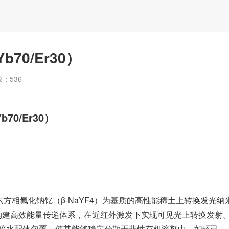
b70/Er30）
数：
536
70/Er30）
）
是一种以六方相氟化钠钇（β-NaYF4）为基质的高性能稀土上转换发光纳
0%）构建高效能量传递体系，在近红外激发下实现可见光上转换发射
疏水配体包覆，使其能够稳定分散于非性有机溶剂中，如环己