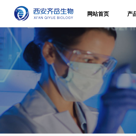
网站首页
产
材
高
生
发
功
分
其