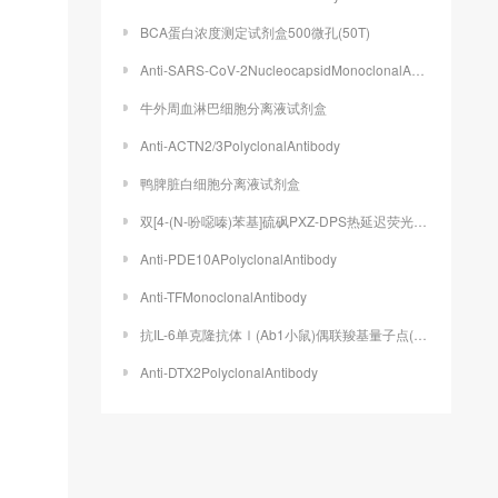
BCA蛋白浓度测定试剂盒500微孔(50T)
Anti-SARS-CoV-2NucleocapsidMonoclonalAntibody
牛外周血淋巴细胞分离液试剂盒
Anti-ACTN2/3PolyclonalAntibody
鸭脾脏白细胞分离液试剂盒
双[4-(N-吩噁嗪)苯基]硫砜PXZ-DPS热延迟荧光材料TADF
Anti-PDE10APolyclonalAntibody
Anti-TFMonoclonalAntibody
抗IL-6单克隆抗体Ⅰ(Ab1小鼠)偶联羧基量子点(CdSe/ZeS)
Anti-DTX2PolyclonalAntibody