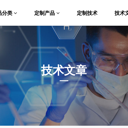
品分类
定制产品
定制技术
技术
料科学
纳米材料定制
端化学
PEG衍生物
命科学
荧光标记定制
技术文章
光材料
MOF材料定制
能性化学
小分子定制
析化学
多肽定制
他产品
其他材料定制