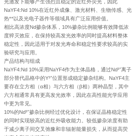
光激发下能够产生强烈且稳定的近红外荧光，因此
NaYF4:Nd 10%在近红外成像、激光材料、生物传感、光
热**以及光电子器件等领域具有广泛应用价值。
相比高浓度Nd掺杂体系，10%掺杂比例能够有效降低浓
度猝灭效应，在保持较高发光效率的同时提高材料整体
稳定性，因此适用于对发光寿命和稳定性要求较高的实
验研究与应用。
产品结构与组成
NaYF4:Nd 10%采用NaYF4作为主体晶格，通过Nd³⁺离子
部分替代晶格中的Y³⁺位置形成稳定掺杂结构。NaYF4主
要存在立方相（α相）与六方相（β相）两种晶型，其中
六方相通常具有更高发光效率，因此在高性能光学应用
中更为常见。
10%的Nd³⁺掺杂比例经过优化设计，在保证晶格稳定性
的同时实现较高的近红外吸收能力。较低掺杂浓度有助
于减少离子间交叉弛豫和非辐射能量损失，从而提高荧