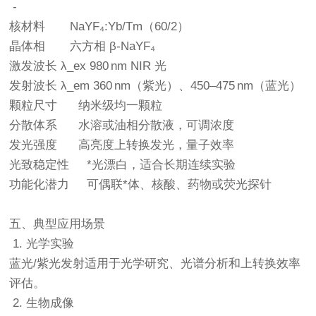
-
核材料 NaYF₄:Yb/Tm（60/2）
晶体相 六方相 β-NaYF₄
激发波长 λ_ex 980 nm NIR 光
发射波长 λ_em 360 nm（紫光）、450–475 nm（蓝光）
颗粒尺寸 纳米级均一颗粒
分散体系 水溶或油相分散液，可调浓度
发光强度 高亮度上转换发光，量子效率
光致稳定性 *光漂白，适合长期连续实验
功能化潜力 可偶联*体、核酸、药物或荧光探针
五、典型应用场景
1. 光学实验
蓝光/紫光发射适用于光学研究、光谱分析和上转换效率
评估。
2. 生物成像