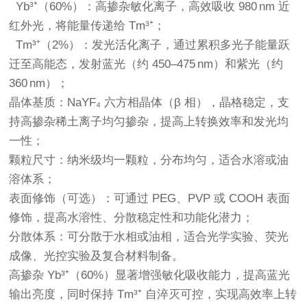
Yb³⁺（60%）：高掺杂敏化离子，高效吸收 980 nm 近
红外光，将能量传递给 Tm³⁺；
Tm³⁺（2%）：发光活化离子，通过累积多光子能量跃
迁至高能态，发射蓝光（约 450–475 nm）和紫光（约
360 nm）；
晶体基质：NaYF₄ 六方相晶体（β 相），晶格稳定，支
持高掺杂稀土离子均匀掺杂，提高上转换效率和发光均
一性；
颗粒尺寸：纳米级均一颗粒，分布均匀，适合水溶或油
溶体系；
表面修饰（可选）：可通过 PEG、PVP 或 COOH 表面
修饰，提高水溶性、分散稳定性和功能化潜力；
分散体系：可分散于水相或油相，适合光学实验、荧光
成像、光控实验及复合材料制备。
高掺杂 Yb³⁺（60%）显著增强敏化吸收能力，提高蓝光
输出亮度，同时保持 Tm³⁺ 自淬灭可控，实现高效率上转