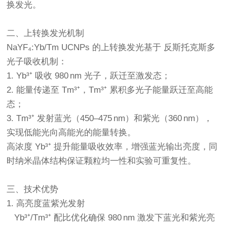
换发光。
二、上转换发光机制
NaYF₄:Yb/Tm UCNPs 的上转换发光基于 反斯托克斯多
光子吸收机制：
1. Yb³⁺ 吸收 980 nm 光子，跃迁至激发态；
2. 能量传递至 Tm³⁺，Tm³⁺ 累积多光子能量跃迁至高能
态；
3. Tm³⁺ 发射蓝光（450–475 nm）和紫光（360 nm），
实现低能光向高能光的能量转换。
高浓度 Yb³⁺ 提升能量吸收效率，增强蓝光输出亮度，同
时纳米晶体结构保证颗粒均一性和实验可重复性。
三、技术优势
1. 高亮度蓝紫光发射
Yb³⁺/Tm³⁺ 配比优化确保 980 nm 激发下蓝光和紫光亮