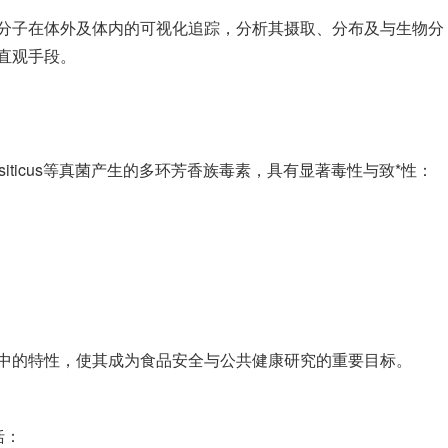
素分子在体外及体内的可视化追踪，分析其摄取、分布及与生物分
直观手段。
llus parasiticus等真菌产生的多环芳香族毒素，具有显著毒性与致*性：
中的特性，使其成为食品安全与公共健康研究的重要目标。
括：