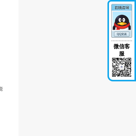
微信客
服
能