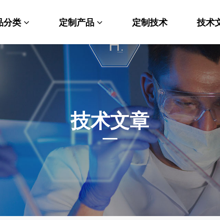
品分类
定制产品
定制技术
技术
料科学
纳米材料定制
端化学
PEG衍生物
命科学
荧光标记定制
技术文章
光材料
MOF材料定制
能性化学
小分子定制
析化学
多肽定制
他产品
其他材料定制