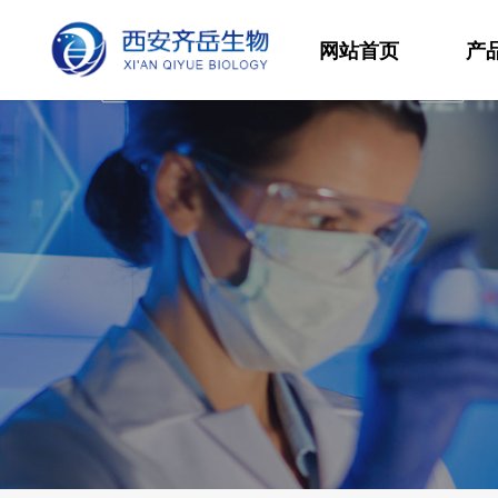
网站首页
产
材
高
生
发
功
分
其