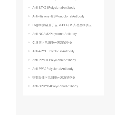
Anti-STK24PolyclonalAntibody
Anti-HistoneH2BMonoclonalAntibody
FA修饰黑磷量子点FA-BPQDs 齐岳生物供应
Anti-NCAM2PolyclonalAntibody
兔脾脏淋巴细胞分离液试剂盒
Anti-APOHPolyclonalAntibody
Anti-PPM1LPolyclonalAntibody
Anti-PPA2PolyclonalAntibody
骆驼骨髓淋巴细胞分离液试剂盒
Anti-SPRYD4PolyclonalAntibody