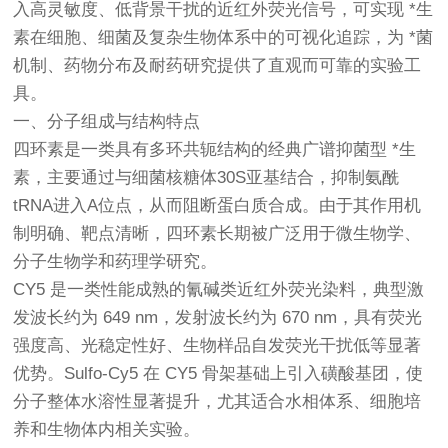
入高灵敏度、低背景干扰的近红外荧光信号，可实现 *生
素在细胞、细菌及复杂生物体系中的可视化追踪，为 *菌
机制、药物分布及耐药研究提供了直观而可靠的实验工
具。
一、分子组成与结构特点
四环素是一类具有多环共轭结构的经典广谱抑菌型 *生
素，主要通过与细菌核糖体30S亚基结合，抑制氨酰
tRNA进入A位点，从而阻断蛋白质合成。由于其作用机
制明确、靶点清晰，四环素长期被广泛用于微生物学、
分子生物学和药理学研究。
CY5 是一类性能成熟的氰碱类近红外荧光染料，典型激
发波长约为 649 nm，发射波长约为 670 nm，具有荧光
强度高、光稳定性好、生物样品自发荧光干扰低等显著
优势。Sulfo-Cy5 在 CY5 骨架基础上引入磺酸基团，使
分子整体水溶性显著提升，尤其适合水相体系、细胞培
养和生物体内相关实验。