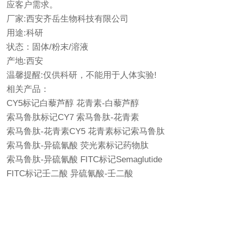
应客户需求。
厂家:西安齐岳生物科技有限公司
用途:科研
状态：固体/粉末/溶液
产地:西安
温馨提醒:仅供科研，不能用于人体实验!
相关产品：
CY5标记白藜芦醇 花青素-白藜芦醇
索马鲁肽标记CY7 索马鲁肽-花青素
索马鲁肽-花青素CY5 花青素标记索马鲁肽
索马鲁肽-异硫氰酸 荧光素标记药物肽
索马鲁肽-异硫氰酸 FITC标记Semaglutide
FITC标记壬二酸 异硫氰酸-壬二酸